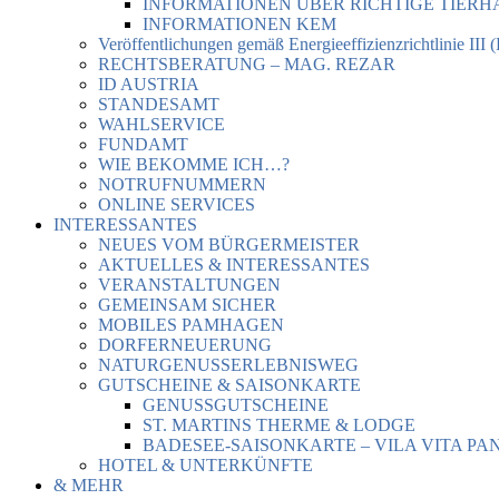
INFORMATIONEN ÜBER RICHTIGE TIER
INFORMATIONEN KEM
Veröffentlichungen gemäß Energieeffizienzrichtlinie III 
RECHTSBERATUNG – MAG. REZAR
ID AUSTRIA
STANDESAMT
WAHLSERVICE
FUNDAMT
WIE BEKOMME ICH…?
NOTRUFNUMMERN
ONLINE SERVICES
INTERESSANTES
NEUES VOM BÜRGERMEISTER
AKTUELLES & INTERESSANTES
VERANSTALTUNGEN
GEMEINSAM SICHER
MOBILES PAMHAGEN
DORFERNEUERUNG
NATURGENUSSERLEBNISWEG
GUTSCHEINE & SAISONKARTE
GENUSSGUTSCHEINE
ST. MARTINS THERME & LODGE
BADESEE-SAISONKARTE – VILA VITA PA
HOTEL & UNTERKÜNFTE
& MEHR