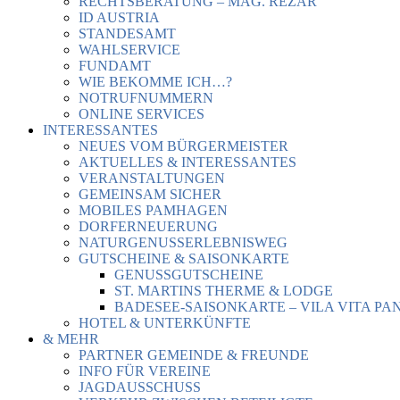
RECHTSBERATUNG – MAG. REZAR
ID AUSTRIA
STANDESAMT
WAHLSERVICE
FUNDAMT
WIE BEKOMME ICH…?
NOTRUFNUMMERN
ONLINE SERVICES
INTERESSANTES
NEUES VOM BÜRGERMEISTER
AKTUELLES & INTERESSANTES
VERANSTALTUNGEN
GEMEINSAM SICHER
MOBILES PAMHAGEN
DORFERNEUERUNG
NATURGENUSSERLEBNISWEG
GUTSCHEINE & SAISONKARTE
GENUSSGUTSCHEINE
ST. MARTINS THERME & LODGE
BADESEE-SAISONKARTE – VILA VITA PA
HOTEL & UNTERKÜNFTE
& MEHR
PARTNER GEMEINDE & FREUNDE
INFO FÜR VEREINE
JAGDAUSSCHUSS