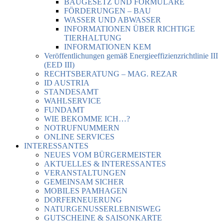
BAUGESETZ UND FORMULARE
FÖRDERUNGEN – BAU
WASSER UND ABWASSER
INFORMATIONEN ÜBER RICHTIGE
TIERHALTUNG
INFORMATIONEN KEM
Veröffentlichungen gemäß Energieeffizienzrichtlinie III
(EED III)
RECHTSBERATUNG – MAG. REZAR
ID AUSTRIA
STANDESAMT
WAHLSERVICE
FUNDAMT
WIE BEKOMME ICH…?
NOTRUFNUMMERN
ONLINE SERVICES
INTERESSANTES
NEUES VOM BÜRGERMEISTER
AKTUELLES & INTERESSANTES
VERANSTALTUNGEN
GEMEINSAM SICHER
MOBILES PAMHAGEN
DORFERNEUERUNG
NATURGENUSSERLEBNISWEG
GUTSCHEINE & SAISONKARTE