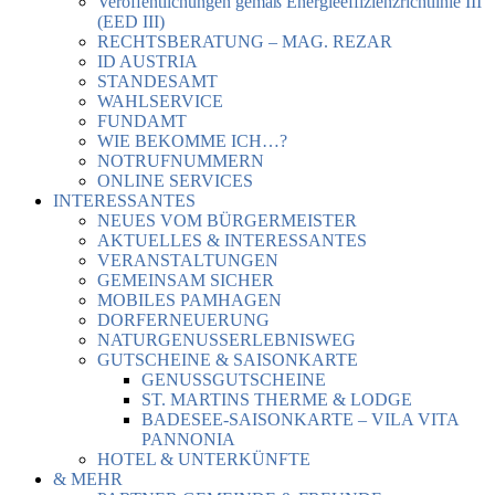
Veröffentlichungen gemäß Energieeffizienzrichtlinie III
(EED III)
RECHTSBERATUNG – MAG. REZAR
ID AUSTRIA
STANDESAMT
WAHLSERVICE
FUNDAMT
WIE BEKOMME ICH…?
NOTRUFNUMMERN
ONLINE SERVICES
INTERESSANTES
NEUES VOM BÜRGERMEISTER
AKTUELLES & INTERESSANTES
VERANSTALTUNGEN
GEMEINSAM SICHER
MOBILES PAMHAGEN
DORFERNEUERUNG
NATURGENUSSERLEBNISWEG
GUTSCHEINE & SAISONKARTE
GENUSSGUTSCHEINE
ST. MARTINS THERME & LODGE
BADESEE-SAISONKARTE – VILA VITA
PANNONIA
HOTEL & UNTERKÜNFTE
& MEHR