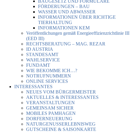
BAUGESETZ UND FORMULARE
FÖRDERUNGEN – BAU
WASSER UND ABWASSER
INFORMATIONEN ÜBER RICHTIGE
TIERHALTUNG
INFORMATIONEN KEM
Veröffentlichungen gemäß Energieeffizienzrichtlinie III
(EED III)
RECHTSBERATUNG – MAG. REZAR
ID AUSTRIA
STANDESAMT
WAHLSERVICE
FUNDAMT
WIE BEKOMME ICH…?
NOTRUFNUMMERN
ONLINE SERVICES
INTERESSANTES
NEUES VOM BÜRGERMEISTER
AKTUELLES & INTERESSANTES
VERANSTALTUNGEN
GEMEINSAM SICHER
MOBILES PAMHAGEN
DORFERNEUERUNG
NATURGENUSSERLEBNISWEG
GUTSCHEINE & SAISONKARTE