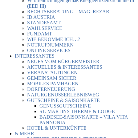
Veröffentlichungen gemäß Energieeffizienzrichtlinie III
(EED III)
RECHTSBERATUNG – MAG. REZAR
ID AUSTRIA
STANDESAMT
WAHLSERVICE
FUNDAMT
WIE BEKOMME ICH…?
NOTRUFNUMMERN
ONLINE SERVICES
INTERESSANTES
NEUES VOM BÜRGERMEISTER
AKTUELLES & INTERESSANTES
VERANSTALTUNGEN
GEMEINSAM SICHER
MOBILES PAMHAGEN
DORFERNEUERUNG
NATURGENUSSERLEBNISWEG
GUTSCHEINE & SAISONKARTE
GENUSSGUTSCHEINE
ST. MARTINS THERME & LODGE
BADESEE-SAISONKARTE – VILA VITA
PANNONIA
HOTEL & UNTERKÜNFTE
& MEHR