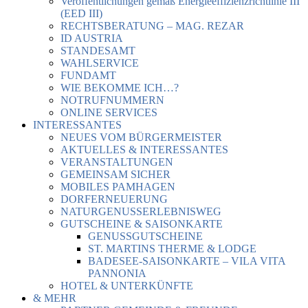
Veröffentlichungen gemäß Energieeffizienzrichtlinie III
(EED III)
RECHTSBERATUNG – MAG. REZAR
ID AUSTRIA
STANDESAMT
WAHLSERVICE
FUNDAMT
WIE BEKOMME ICH…?
NOTRUFNUMMERN
ONLINE SERVICES
INTERESSANTES
NEUES VOM BÜRGERMEISTER
AKTUELLES & INTERESSANTES
VERANSTALTUNGEN
GEMEINSAM SICHER
MOBILES PAMHAGEN
DORFERNEUERUNG
NATURGENUSSERLEBNISWEG
GUTSCHEINE & SAISONKARTE
GENUSSGUTSCHEINE
ST. MARTINS THERME & LODGE
BADESEE-SAISONKARTE – VILA VITA
PANNONIA
HOTEL & UNTERKÜNFTE
& MEHR