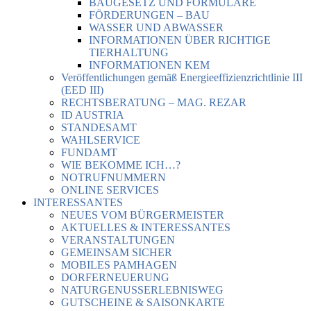
BAUGESETZ UND FORMULARE
FÖRDERUNGEN – BAU
WASSER UND ABWASSER
INFORMATIONEN ÜBER RICHTIGE
TIERHALTUNG
INFORMATIONEN KEM
Veröffentlichungen gemäß Energieeffizienzrichtlinie III
(EED III)
RECHTSBERATUNG – MAG. REZAR
ID AUSTRIA
STANDESAMT
WAHLSERVICE
FUNDAMT
WIE BEKOMME ICH…?
NOTRUFNUMMERN
ONLINE SERVICES
INTERESSANTES
NEUES VOM BÜRGERMEISTER
AKTUELLES & INTERESSANTES
VERANSTALTUNGEN
GEMEINSAM SICHER
MOBILES PAMHAGEN
DORFERNEUERUNG
NATURGENUSSERLEBNISWEG
GUTSCHEINE & SAISONKARTE