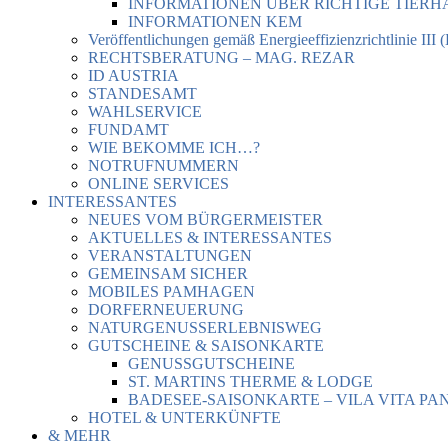
INFORMATIONEN ÜBER RICHTIGE TIER
INFORMATIONEN KEM
Veröffentlichungen gemäß Energieeffizienzrichtlinie III 
RECHTSBERATUNG – MAG. REZAR
ID AUSTRIA
STANDESAMT
WAHLSERVICE
FUNDAMT
WIE BEKOMME ICH…?
NOTRUFNUMMERN
ONLINE SERVICES
INTERESSANTES
NEUES VOM BÜRGERMEISTER
AKTUELLES & INTERESSANTES
VERANSTALTUNGEN
GEMEINSAM SICHER
MOBILES PAMHAGEN
DORFERNEUERUNG
NATURGENUSSERLEBNISWEG
GUTSCHEINE & SAISONKARTE
GENUSSGUTSCHEINE
ST. MARTINS THERME & LODGE
BADESEE-SAISONKARTE – VILA VITA PA
HOTEL & UNTERKÜNFTE
& MEHR