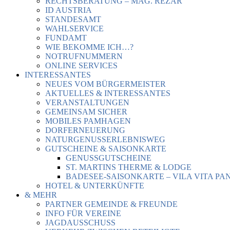
RECHTSBERATUNG – MAG. REZAR
ID AUSTRIA
STANDESAMT
WAHLSERVICE
FUNDAMT
WIE BEKOMME ICH…?
NOTRUFNUMMERN
ONLINE SERVICES
INTERESSANTES
NEUES VOM BÜRGERMEISTER
AKTUELLES & INTERESSANTES
VERANSTALTUNGEN
GEMEINSAM SICHER
MOBILES PAMHAGEN
DORFERNEUERUNG
NATURGENUSSERLEBNISWEG
GUTSCHEINE & SAISONKARTE
GENUSSGUTSCHEINE
ST. MARTINS THERME & LODGE
BADESEE-SAISONKARTE – VILA VITA PA
HOTEL & UNTERKÜNFTE
& MEHR
PARTNER GEMEINDE & FREUNDE
INFO FÜR VEREINE
JAGDAUSSCHUSS