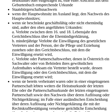
beurkundet oder eingetragen ist, eine einer Abschrift aus dem
Geburtenbuch entsprechende Urkunde
Staatsbürgerschaftsnachweis
wenn der Hauptwohnsitz im Ausland liegt, den Nachweis des
Hauptwohnsitzes;
wenn sie beschränkt geschäftsfähig oder nicht ehemündig
sind, außer den oben angeführten Urkunden:
a. Verlobte zwischen dem 16. und 18. Lebensjahr den
Gerichtsbeschluss über die Ehemündigerklärung,
b. minderjährige Verlobte die Einwilligung des gesetzlichen
Vertreters und der Person, der die Pflege und Erziehung
zustehen oder den Gerichtsbeschluss, mit dem die
Einwilligung ersetzt wird,
c. Verlobte oder Partnerschaftswerber, denen in Österreich ein
Sachwalter oder von Behörden ihres gewöhnlichen
Aufenthaltes wirksam ein Vertreter bestellt wurde, dessen
Einwilligung oder den Gerichtsbeschluss, mit dem die
Einwilligung ersetzt wird;
wenn sie bereits verheiratet waren oder in einer eingetragenen
Partnerschaft lebten weiters die Heiratsurkunde der letzten
Ehe oder die Partnerschaftsurkunde der letzten eingetragenen
Partnerschaft sowie den Nachweis über deren Auflösung oder
Nichtigerklärung; im Falle einer ausländischen Entscheidung
über deren Auflösung oder Nichtigerklärung die mit der
Rechtskraftbestätigung versehene gerichtliche Entscheidung