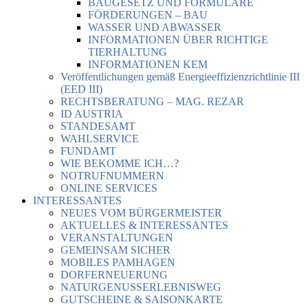
BAUGESETZ UND FORMULARE
FÖRDERUNGEN – BAU
WASSER UND ABWASSER
INFORMATIONEN ÜBER RICHTIGE
TIERHALTUNG
INFORMATIONEN KEM
Veröffentlichungen gemäß Energieeffizienzrichtlinie III
(EED III)
RECHTSBERATUNG – MAG. REZAR
ID AUSTRIA
STANDESAMT
WAHLSERVICE
FUNDAMT
WIE BEKOMME ICH…?
NOTRUFNUMMERN
ONLINE SERVICES
INTERESSANTES
NEUES VOM BÜRGERMEISTER
AKTUELLES & INTERESSANTES
VERANSTALTUNGEN
GEMEINSAM SICHER
MOBILES PAMHAGEN
DORFERNEUERUNG
NATURGENUSSERLEBNISWEG
GUTSCHEINE & SAISONKARTE