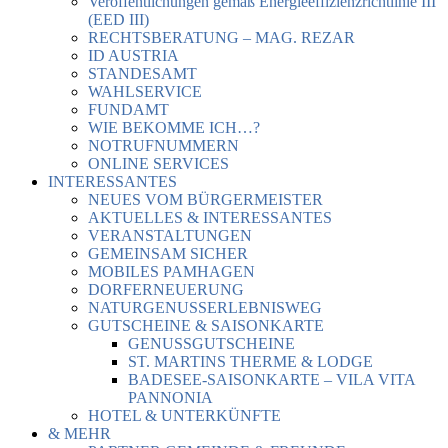
Veröffentlichungen gemäß Energieeffizienzrichtlinie III
(EED III)
RECHTSBERATUNG – MAG. REZAR
ID AUSTRIA
STANDESAMT
WAHLSERVICE
FUNDAMT
WIE BEKOMME ICH…?
NOTRUFNUMMERN
ONLINE SERVICES
INTERESSANTES
NEUES VOM BÜRGERMEISTER
AKTUELLES & INTERESSANTES
VERANSTALTUNGEN
GEMEINSAM SICHER
MOBILES PAMHAGEN
DORFERNEUERUNG
NATURGENUSSERLEBNISWEG
GUTSCHEINE & SAISONKARTE
GENUSSGUTSCHEINE
ST. MARTINS THERME & LODGE
BADESEE-SAISONKARTE – VILA VITA
PANNONIA
HOTEL & UNTERKÜNFTE
& MEHR