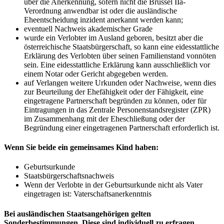
über die Anerkennung, sofern nicht die Brüssel IIa-
Verordnung anwendbar ist oder die ausländische
Eheentscheidung inzident anerkannt werden kann;
eventuell Nachweis akademischer Grade
wurde ein Verlobter im Ausland geboren, besitzt aber die
österreichische Staatsbürgerschaft, so kann eine eidesstattliche
Erklärung des Verlobten über seinen Familienstand vonnöten
sein. Eine eidesstattliche Erklärung kann ausschließlich vor
einem Notar oder Gericht abgegeben werden.
auf Verlangen weitere Urkunden oder Nachweise, wenn dies
zur Beurteilung der Ehefähigkeit oder der Fähigkeit, eine
eingetragene Partnerschaft begründen zu können, oder für
Eintragungen in das Zentrale Personenstandsregister (ZPR)
im Zusammenhang mit der Eheschließung oder der
Begründung einer eingetragenen Partnerschaft erforderlich ist.
Wenn Sie beide ein gemeinsames Kind haben:
Geburtsurkunde
Staatsbürgerschaftsnachweis
Wenn der Verlobte in der Geburtsurkunde nicht als Vater
eingetragen ist: Vaterschaftsanerkenntnis
Bei ausländischen Staatsangehörigen gelten
Sonderbestimmungen. Diese sind individuell zu erfragen.