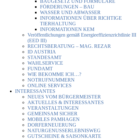
BAUGESETZ UND FORMULARE
FÖRDERUNGEN – BAU
WASSER UND ABWASSER
INFORMATIONEN ÜBER RICHTIGE
TIERHALTUNG
INFORMATIONEN KEM
Veröffentlichungen gemäß Energieeffizienzrichtlinie III
(EED III)
RECHTSBERATUNG – MAG. REZAR
ID AUSTRIA
STANDESAMT
WAHLSERVICE
FUNDAMT
WIE BEKOMME ICH…?
NOTRUFNUMMERN
ONLINE SERVICES
INTERESSANTES
NEUES VOM BÜRGERMEISTER
AKTUELLES & INTERESSANTES
VERANSTALTUNGEN
GEMEINSAM SICHER
MOBILES PAMHAGEN
DORFERNEUERUNG
NATURGENUSSERLEBNISWEG
GUTSCHEINE & SAISONKARTE