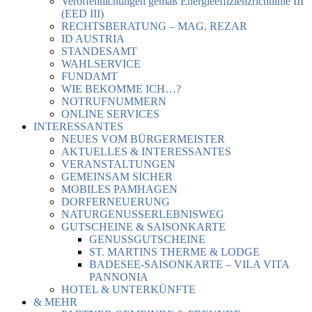
Veröffentlichungen gemäß Energieeffizienzrichtlinie III
(EED III)
RECHTSBERATUNG – MAG. REZAR
ID AUSTRIA
STANDESAMT
WAHLSERVICE
FUNDAMT
WIE BEKOMME ICH…?
NOTRUFNUMMERN
ONLINE SERVICES
INTERESSANTES
NEUES VOM BÜRGERMEISTER
AKTUELLES & INTERESSANTES
VERANSTALTUNGEN
GEMEINSAM SICHER
MOBILES PAMHAGEN
DORFERNEUERUNG
NATURGENUSSERLEBNISWEG
GUTSCHEINE & SAISONKARTE
GENUSSGUTSCHEINE
ST. MARTINS THERME & LODGE
BADESEE-SAISONKARTE – VILA VITA
PANNONIA
HOTEL & UNTERKÜNFTE
& MEHR