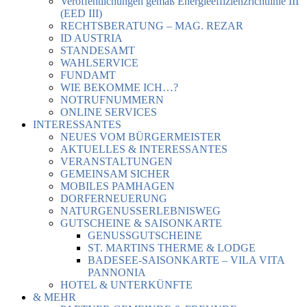
Veröffentlichungen gemäß Energieeffizienzrichtlinie III
(EED III)
RECHTSBERATUNG – MAG. REZAR
ID AUSTRIA
STANDESAMT
WAHLSERVICE
FUNDAMT
WIE BEKOMME ICH…?
NOTRUFNUMMERN
ONLINE SERVICES
INTERESSANTES
NEUES VOM BÜRGERMEISTER
AKTUELLES & INTERESSANTES
VERANSTALTUNGEN
GEMEINSAM SICHER
MOBILES PAMHAGEN
DORFERNEUERUNG
NATURGENUSSERLEBNISWEG
GUTSCHEINE & SAISONKARTE
GENUSSGUTSCHEINE
ST. MARTINS THERME & LODGE
BADESEE-SAISONKARTE – VILA VITA
PANNONIA
HOTEL & UNTERKÜNFTE
& MEHR