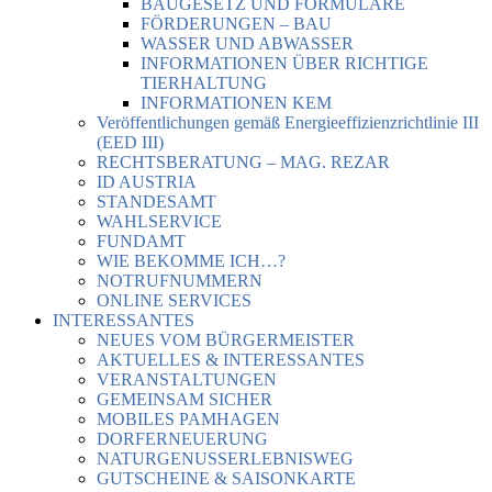
BAUGESETZ UND FORMULARE
FÖRDERUNGEN – BAU
WASSER UND ABWASSER
INFORMATIONEN ÜBER RICHTIGE
TIERHALTUNG
INFORMATIONEN KEM
Veröffentlichungen gemäß Energieeffizienzrichtlinie III
(EED III)
RECHTSBERATUNG – MAG. REZAR
ID AUSTRIA
STANDESAMT
WAHLSERVICE
FUNDAMT
WIE BEKOMME ICH…?
NOTRUFNUMMERN
ONLINE SERVICES
INTERESSANTES
NEUES VOM BÜRGERMEISTER
AKTUELLES & INTERESSANTES
VERANSTALTUNGEN
GEMEINSAM SICHER
MOBILES PAMHAGEN
DORFERNEUERUNG
NATURGENUSSERLEBNISWEG
GUTSCHEINE & SAISONKARTE