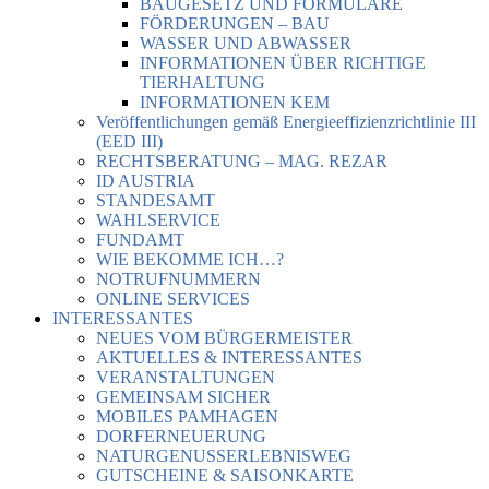
BAUGESETZ UND FORMULARE
FÖRDERUNGEN – BAU
WASSER UND ABWASSER
INFORMATIONEN ÜBER RICHTIGE
TIERHALTUNG
INFORMATIONEN KEM
Veröffentlichungen gemäß Energieeffizienzrichtlinie III
(EED III)
RECHTSBERATUNG – MAG. REZAR
ID AUSTRIA
STANDESAMT
WAHLSERVICE
FUNDAMT
WIE BEKOMME ICH…?
NOTRUFNUMMERN
ONLINE SERVICES
INTERESSANTES
NEUES VOM BÜRGERMEISTER
AKTUELLES & INTERESSANTES
VERANSTALTUNGEN
GEMEINSAM SICHER
MOBILES PAMHAGEN
DORFERNEUERUNG
NATURGENUSSERLEBNISWEG
GUTSCHEINE & SAISONKARTE