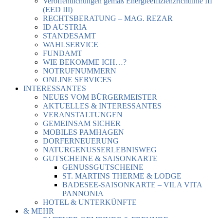
Veröffentlichungen gemäß Energieeffizienzrichtlinie III
(EED III)
RECHTSBERATUNG – MAG. REZAR
ID AUSTRIA
STANDESAMT
WAHLSERVICE
FUNDAMT
WIE BEKOMME ICH…?
NOTRUFNUMMERN
ONLINE SERVICES
INTERESSANTES
NEUES VOM BÜRGERMEISTER
AKTUELLES & INTERESSANTES
VERANSTALTUNGEN
GEMEINSAM SICHER
MOBILES PAMHAGEN
DORFERNEUERUNG
NATURGENUSSERLEBNISWEG
GUTSCHEINE & SAISONKARTE
GENUSSGUTSCHEINE
ST. MARTINS THERME & LODGE
BADESEE-SAISONKARTE – VILA VITA
PANNONIA
HOTEL & UNTERKÜNFTE
& MEHR