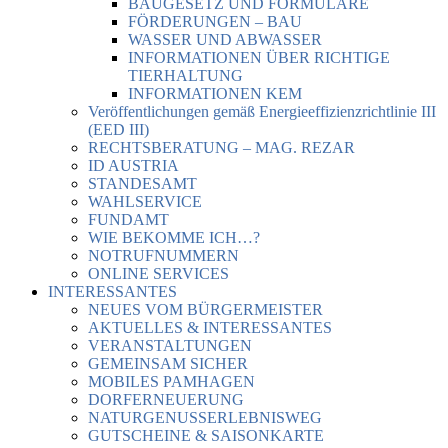
BAUGESETZ UND FORMULARE
FÖRDERUNGEN – BAU
WASSER UND ABWASSER
INFORMATIONEN ÜBER RICHTIGE
TIERHALTUNG
INFORMATIONEN KEM
Veröffentlichungen gemäß Energieeffizienzrichtlinie III
(EED III)
RECHTSBERATUNG – MAG. REZAR
ID AUSTRIA
STANDESAMT
WAHLSERVICE
FUNDAMT
WIE BEKOMME ICH…?
NOTRUFNUMMERN
ONLINE SERVICES
INTERESSANTES
NEUES VOM BÜRGERMEISTER
AKTUELLES & INTERESSANTES
VERANSTALTUNGEN
GEMEINSAM SICHER
MOBILES PAMHAGEN
DORFERNEUERUNG
NATURGENUSSERLEBNISWEG
GUTSCHEINE & SAISONKARTE