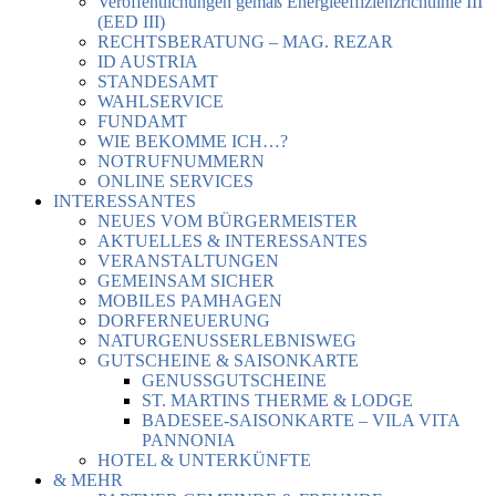
Veröffentlichungen gemäß Energieeffizienzrichtlinie III
(EED III)
RECHTSBERATUNG – MAG. REZAR
ID AUSTRIA
STANDESAMT
WAHLSERVICE
FUNDAMT
WIE BEKOMME ICH…?
NOTRUFNUMMERN
ONLINE SERVICES
INTERESSANTES
NEUES VOM BÜRGERMEISTER
AKTUELLES & INTERESSANTES
VERANSTALTUNGEN
GEMEINSAM SICHER
MOBILES PAMHAGEN
DORFERNEUERUNG
NATURGENUSSERLEBNISWEG
GUTSCHEINE & SAISONKARTE
GENUSSGUTSCHEINE
ST. MARTINS THERME & LODGE
BADESEE-SAISONKARTE – VILA VITA
PANNONIA
HOTEL & UNTERKÜNFTE
& MEHR