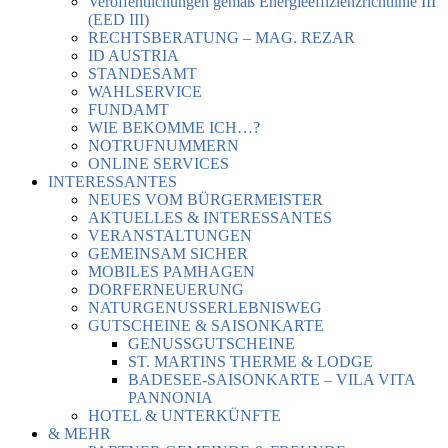
Veröffentlichungen gemäß Energieeffizienzrichtlinie III
(EED III)
RECHTSBERATUNG – MAG. REZAR
ID AUSTRIA
STANDESAMT
WAHLSERVICE
FUNDAMT
WIE BEKOMME ICH…?
NOTRUFNUMMERN
ONLINE SERVICES
INTERESSANTES
NEUES VOM BÜRGERMEISTER
AKTUELLES & INTERESSANTES
VERANSTALTUNGEN
GEMEINSAM SICHER
MOBILES PAMHAGEN
DORFERNEUERUNG
NATURGENUSSERLEBNISWEG
GUTSCHEINE & SAISONKARTE
GENUSSGUTSCHEINE
ST. MARTINS THERME & LODGE
BADESEE-SAISONKARTE – VILA VITA
PANNONIA
HOTEL & UNTERKÜNFTE
& MEHR