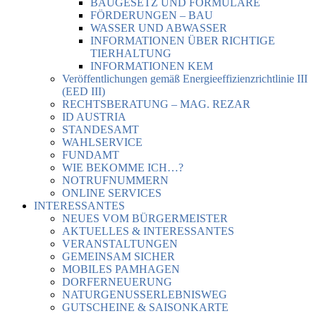
BAUGESETZ UND FORMULARE
FÖRDERUNGEN – BAU
WASSER UND ABWASSER
INFORMATIONEN ÜBER RICHTIGE
TIERHALTUNG
INFORMATIONEN KEM
Veröffentlichungen gemäß Energieeffizienzrichtlinie III
(EED III)
RECHTSBERATUNG – MAG. REZAR
ID AUSTRIA
STANDESAMT
WAHLSERVICE
FUNDAMT
WIE BEKOMME ICH…?
NOTRUFNUMMERN
ONLINE SERVICES
INTERESSANTES
NEUES VOM BÜRGERMEISTER
AKTUELLES & INTERESSANTES
VERANSTALTUNGEN
GEMEINSAM SICHER
MOBILES PAMHAGEN
DORFERNEUERUNG
NATURGENUSSERLEBNISWEG
GUTSCHEINE & SAISONKARTE