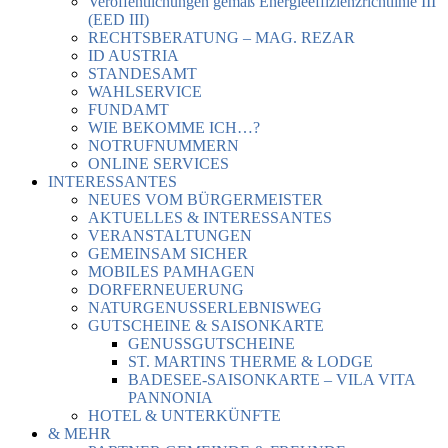
Veröffentlichungen gemäß Energieeffizienzrichtlinie III
(EED III)
RECHTSBERATUNG – MAG. REZAR
ID AUSTRIA
STANDESAMT
WAHLSERVICE
FUNDAMT
WIE BEKOMME ICH…?
NOTRUFNUMMERN
ONLINE SERVICES
INTERESSANTES
NEUES VOM BÜRGERMEISTER
AKTUELLES & INTERESSANTES
VERANSTALTUNGEN
GEMEINSAM SICHER
MOBILES PAMHAGEN
DORFERNEUERUNG
NATURGENUSSERLEBNISWEG
GUTSCHEINE & SAISONKARTE
GENUSSGUTSCHEINE
ST. MARTINS THERME & LODGE
BADESEE-SAISONKARTE – VILA VITA
PANNONIA
HOTEL & UNTERKÜNFTE
& MEHR