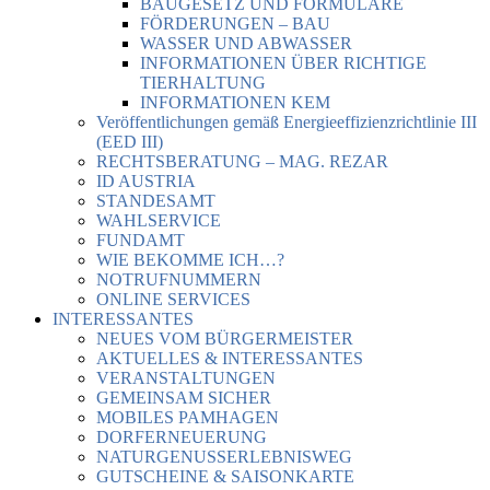
BAUGESETZ UND FORMULARE
FÖRDERUNGEN – BAU
WASSER UND ABWASSER
INFORMATIONEN ÜBER RICHTIGE
TIERHALTUNG
INFORMATIONEN KEM
Veröffentlichungen gemäß Energieeffizienzrichtlinie III
(EED III)
RECHTSBERATUNG – MAG. REZAR
ID AUSTRIA
STANDESAMT
WAHLSERVICE
FUNDAMT
WIE BEKOMME ICH…?
NOTRUFNUMMERN
ONLINE SERVICES
INTERESSANTES
NEUES VOM BÜRGERMEISTER
AKTUELLES & INTERESSANTES
VERANSTALTUNGEN
GEMEINSAM SICHER
MOBILES PAMHAGEN
DORFERNEUERUNG
NATURGENUSSERLEBNISWEG
GUTSCHEINE & SAISONKARTE