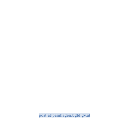
post[at]pamhagen.bgld.gv.at