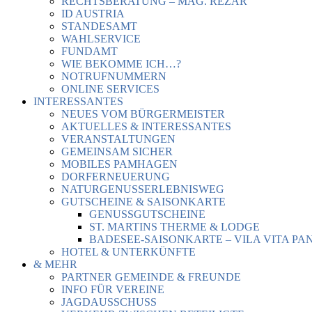
RECHTSBERATUNG – MAG. REZAR
ID AUSTRIA
STANDESAMT
WAHLSERVICE
FUNDAMT
WIE BEKOMME ICH…?
NOTRUFNUMMERN
ONLINE SERVICES
INTERESSANTES
NEUES VOM BÜRGERMEISTER
AKTUELLES & INTERESSANTES
VERANSTALTUNGEN
GEMEINSAM SICHER
MOBILES PAMHAGEN
DORFERNEUERUNG
NATURGENUSSERLEBNISWEG
GUTSCHEINE & SAISONKARTE
GENUSSGUTSCHEINE
ST. MARTINS THERME & LODGE
BADESEE-SAISONKARTE – VILA VITA PA
HOTEL & UNTERKÜNFTE
& MEHR
PARTNER GEMEINDE & FREUNDE
INFO FÜR VEREINE
JAGDAUSSCHUSS