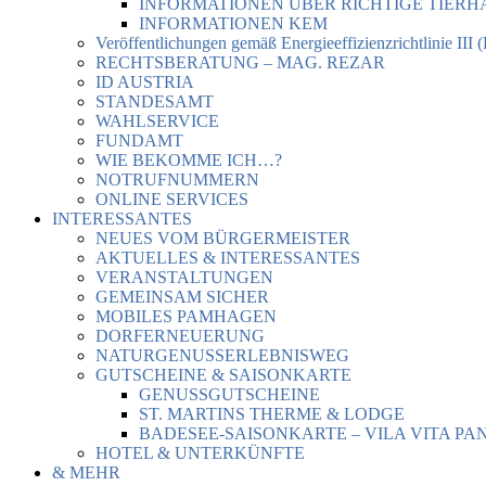
INFORMATIONEN ÜBER RICHTIGE TIER
INFORMATIONEN KEM
Veröffentlichungen gemäß Energieeffizienzrichtlinie III 
RECHTSBERATUNG – MAG. REZAR
ID AUSTRIA
STANDESAMT
WAHLSERVICE
FUNDAMT
WIE BEKOMME ICH…?
NOTRUFNUMMERN
ONLINE SERVICES
INTERESSANTES
NEUES VOM BÜRGERMEISTER
AKTUELLES & INTERESSANTES
VERANSTALTUNGEN
GEMEINSAM SICHER
MOBILES PAMHAGEN
DORFERNEUERUNG
NATURGENUSSERLEBNISWEG
GUTSCHEINE & SAISONKARTE
GENUSSGUTSCHEINE
ST. MARTINS THERME & LODGE
BADESEE-SAISONKARTE – VILA VITA PA
HOTEL & UNTERKÜNFTE
& MEHR