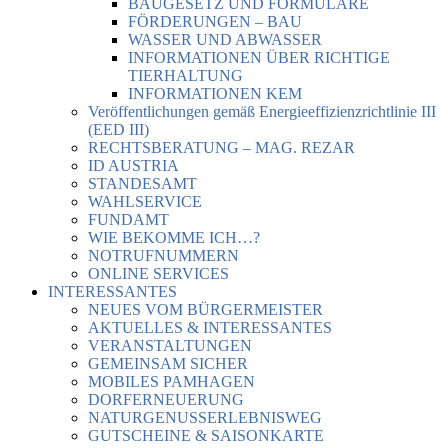
BAUGESETZ UND FORMULARE
FÖRDERUNGEN – BAU
WASSER UND ABWASSER
INFORMATIONEN ÜBER RICHTIGE
TIERHALTUNG
INFORMATIONEN KEM
Veröffentlichungen gemäß Energieeffizienzrichtlinie III
(EED III)
RECHTSBERATUNG – MAG. REZAR
ID AUSTRIA
STANDESAMT
WAHLSERVICE
FUNDAMT
WIE BEKOMME ICH…?
NOTRUFNUMMERN
ONLINE SERVICES
INTERESSANTES
NEUES VOM BÜRGERMEISTER
AKTUELLES & INTERESSANTES
VERANSTALTUNGEN
GEMEINSAM SICHER
MOBILES PAMHAGEN
DORFERNEUERUNG
NATURGENUSSERLEBNISWEG
GUTSCHEINE & SAISONKARTE