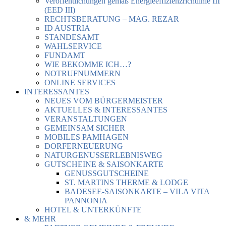
Veröffentlichungen gemäß Energieeffizienzrichtlinie III
(EED III)
RECHTSBERATUNG – MAG. REZAR
ID AUSTRIA
STANDESAMT
WAHLSERVICE
FUNDAMT
WIE BEKOMME ICH…?
NOTRUFNUMMERN
ONLINE SERVICES
INTERESSANTES
NEUES VOM BÜRGERMEISTER
AKTUELLES & INTERESSANTES
VERANSTALTUNGEN
GEMEINSAM SICHER
MOBILES PAMHAGEN
DORFERNEUERUNG
NATURGENUSSERLEBNISWEG
GUTSCHEINE & SAISONKARTE
GENUSSGUTSCHEINE
ST. MARTINS THERME & LODGE
BADESEE-SAISONKARTE – VILA VITA
PANNONIA
HOTEL & UNTERKÜNFTE
& MEHR