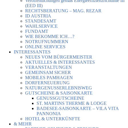
Veröffentlichungen gemäß Energieeffizienzrichtlinie III
(EED III)
RECHTSBERATUNG – MAG. REZAR
ID AUSTRIA
STANDESAMT
WAHLSERVICE
FUNDAMT
WIE BEKOMME ICH…?
NOTRUFNUMMERN
ONLINE SERVICES
INTERESSANTES
NEUES VOM BÜRGERMEISTER
AKTUELLES & INTERESSANTES
VERANSTALTUNGEN
GEMEINSAM SICHER
MOBILES PAMHAGEN
DORFERNEUERUNG
NATURGENUSSERLEBNISWEG
GUTSCHEINE & SAISONKARTE
GENUSSGUTSCHEINE
ST. MARTINS THERME & LODGE
BADESEE-SAISONKARTE – VILA VITA
PANNONIA
HOTEL & UNTERKÜNFTE
& MEHR