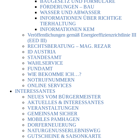
BAUGESETZ UND FORMULARE
FÖRDERUNGEN – BAU
WASSER UND ABWASSER
INFORMATIONEN ÜBER RICHTIGE
TIERHALTUNG
INFORMATIONEN KEM
Veröffentlichungen gemäß Energieeffizienzrichtlinie III
(EED III)
RECHTSBERATUNG – MAG. REZAR
ID AUSTRIA
STANDESAMT
WAHLSERVICE
FUNDAMT
WIE BEKOMME ICH…?
NOTRUFNUMMERN
ONLINE SERVICES
INTERESSANTES
NEUES VOM BÜRGERMEISTER
AKTUELLES & INTERESSANTES
VERANSTALTUNGEN
GEMEINSAM SICHER
MOBILES PAMHAGEN
DORFERNEUERUNG
NATURGENUSSERLEBNISWEG
GUTSCHEINE & SAISONKARTE