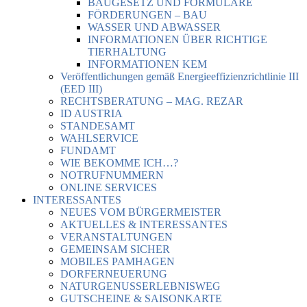
BAUGESETZ UND FORMULARE
FÖRDERUNGEN – BAU
WASSER UND ABWASSER
INFORMATIONEN ÜBER RICHTIGE
TIERHALTUNG
INFORMATIONEN KEM
Veröffentlichungen gemäß Energieeffizienzrichtlinie III
(EED III)
RECHTSBERATUNG – MAG. REZAR
ID AUSTRIA
STANDESAMT
WAHLSERVICE
FUNDAMT
WIE BEKOMME ICH…?
NOTRUFNUMMERN
ONLINE SERVICES
INTERESSANTES
NEUES VOM BÜRGERMEISTER
AKTUELLES & INTERESSANTES
VERANSTALTUNGEN
GEMEINSAM SICHER
MOBILES PAMHAGEN
DORFERNEUERUNG
NATURGENUSSERLEBNISWEG
GUTSCHEINE & SAISONKARTE