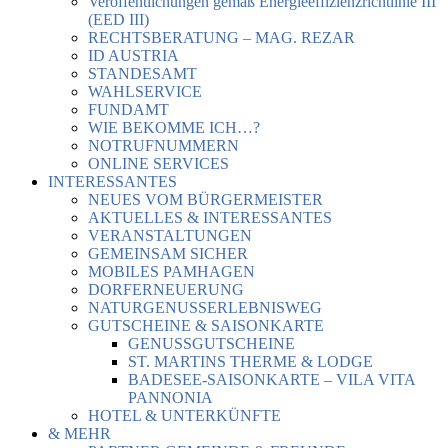
Veröffentlichungen gemäß Energieeffizienzrichtlinie III
(EED III)
RECHTSBERATUNG – MAG. REZAR
ID AUSTRIA
STANDESAMT
WAHLSERVICE
FUNDAMT
WIE BEKOMME ICH…?
NOTRUFNUMMERN
ONLINE SERVICES
INTERESSANTES
NEUES VOM BÜRGERMEISTER
AKTUELLES & INTERESSANTES
VERANSTALTUNGEN
GEMEINSAM SICHER
MOBILES PAMHAGEN
DORFERNEUERUNG
NATURGENUSSERLEBNISWEG
GUTSCHEINE & SAISONKARTE
GENUSSGUTSCHEINE
ST. MARTINS THERME & LODGE
BADESEE-SAISONKARTE – VILA VITA
PANNONIA
HOTEL & UNTERKÜNFTE
& MEHR