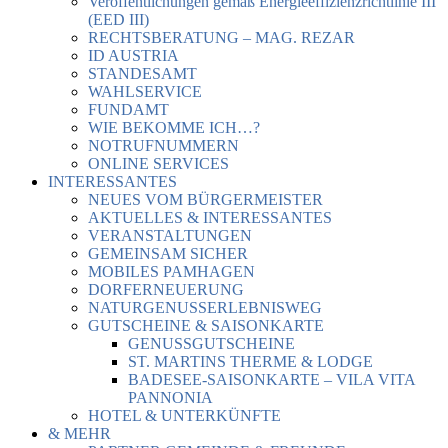
Veröffentlichungen gemäß Energieeffizienzrichtlinie III
(EED III)
RECHTSBERATUNG – MAG. REZAR
ID AUSTRIA
STANDESAMT
WAHLSERVICE
FUNDAMT
WIE BEKOMME ICH…?
NOTRUFNUMMERN
ONLINE SERVICES
INTERESSANTES
NEUES VOM BÜRGERMEISTER
AKTUELLES & INTERESSANTES
VERANSTALTUNGEN
GEMEINSAM SICHER
MOBILES PAMHAGEN
DORFERNEUERUNG
NATURGENUSSERLEBNISWEG
GUTSCHEINE & SAISONKARTE
GENUSSGUTSCHEINE
ST. MARTINS THERME & LODGE
BADESEE-SAISONKARTE – VILA VITA
PANNONIA
HOTEL & UNTERKÜNFTE
& MEHR