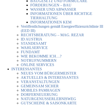
BAUGESETZ UND FORMULARE
FÖRDERUNGEN – BAU
WASSER UND ABWASSER
INFORMATIONEN ÜBER RICHTIGE
TIERHALTUNG
INFORMATIONEN KEM
Veröffentlichungen gemäß Energieeffizienzrichtlinie III
(EED III)
RECHTSBERATUNG – MAG. REZAR
ID AUSTRIA
STANDESAMT
WAHLSERVICE
FUNDAMT
WIE BEKOMME ICH…?
NOTRUFNUMMERN
ONLINE SERVICES
INTERESSANTES
NEUES VOM BÜRGERMEISTER
AKTUELLES & INTERESSANTES
VERANSTALTUNGEN
GEMEINSAM SICHER
MOBILES PAMHAGEN
DORFERNEUERUNG
NATURGENUSSERLEBNISWEG
GUTSCHEINE & SAISONKARTE