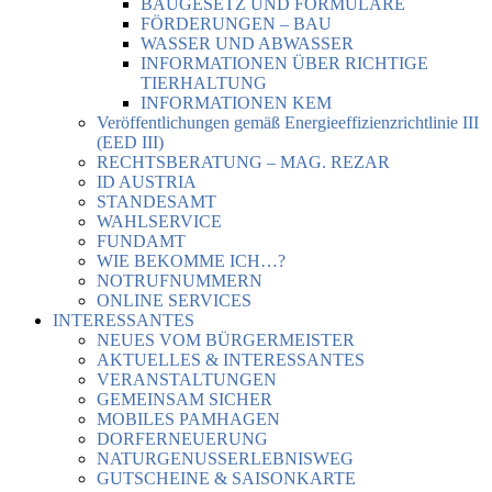
BAUGESETZ UND FORMULARE
FÖRDERUNGEN – BAU
WASSER UND ABWASSER
INFORMATIONEN ÜBER RICHTIGE
TIERHALTUNG
INFORMATIONEN KEM
Veröffentlichungen gemäß Energieeffizienzrichtlinie III
(EED III)
RECHTSBERATUNG – MAG. REZAR
ID AUSTRIA
STANDESAMT
WAHLSERVICE
FUNDAMT
WIE BEKOMME ICH…?
NOTRUFNUMMERN
ONLINE SERVICES
INTERESSANTES
NEUES VOM BÜRGERMEISTER
AKTUELLES & INTERESSANTES
VERANSTALTUNGEN
GEMEINSAM SICHER
MOBILES PAMHAGEN
DORFERNEUERUNG
NATURGENUSSERLEBNISWEG
GUTSCHEINE & SAISONKARTE