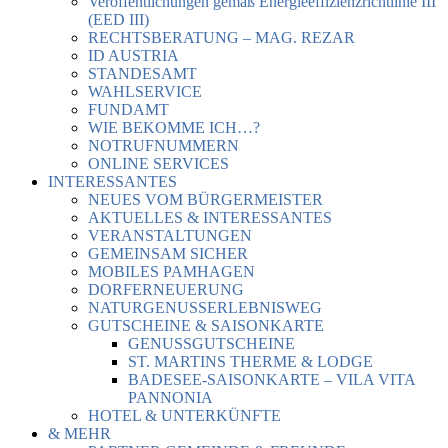
Veröffentlichungen gemäß Energieeffizienzrichtlinie III
(EED III)
RECHTSBERATUNG – MAG. REZAR
ID AUSTRIA
STANDESAMT
WAHLSERVICE
FUNDAMT
WIE BEKOMME ICH…?
NOTRUFNUMMERN
ONLINE SERVICES
INTERESSANTES
NEUES VOM BÜRGERMEISTER
AKTUELLES & INTERESSANTES
VERANSTALTUNGEN
GEMEINSAM SICHER
MOBILES PAMHAGEN
DORFERNEUERUNG
NATURGENUSSERLEBNISWEG
GUTSCHEINE & SAISONKARTE
GENUSSGUTSCHEINE
ST. MARTINS THERME & LODGE
BADESEE-SAISONKARTE – VILA VITA
PANNONIA
HOTEL & UNTERKÜNFTE
& MEHR