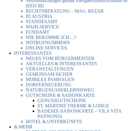
Veröffentlichungen gemäß Energieeffizienzrichtlinie III
(EED III)
RECHTSBERATUNG – MAG. REZAR
ID AUSTRIA
STANDESAMT
WAHLSERVICE
FUNDAMT
WIE BEKOMME ICH…?
NOTRUFNUMMERN
ONLINE SERVICES
INTERESSANTES
NEUES VOM BÜRGERMEISTER
AKTUELLES & INTERESSANTES
VERANSTALTUNGEN
GEMEINSAM SICHER
MOBILES PAMHAGEN
DORFERNEUERUNG
NATURGENUSSERLEBNISWEG
GUTSCHEINE & SAISONKARTE
GENUSSGUTSCHEINE
ST. MARTINS THERME & LODGE
BADESEE-SAISONKARTE – VILA VITA
PANNONIA
HOTEL & UNTERKÜNFTE
& MEHR