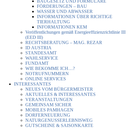
BAUGESETZ UND FORMULARE
FÖRDERUNGEN – BAU
WASSER UND ABWASSER
INFORMATIONEN ÜBER RICHTIGE
TIERHALTUNG
INFORMATIONEN KEM
Veröffentlichungen gemäß Energieeffizienzrichtlinie III
(EED III)
RECHTSBERATUNG – MAG. REZAR
ID AUSTRIA
STANDESAMT
WAHLSERVICE
FUNDAMT
WIE BEKOMME ICH…?
NOTRUFNUMMERN
ONLINE SERVICES
INTERESSANTES
NEUES VOM BÜRGERMEISTER
AKTUELLES & INTERESSANTES
VERANSTALTUNGEN
GEMEINSAM SICHER
MOBILES PAMHAGEN
DORFERNEUERUNG
NATURGENUSSERLEBNISWEG
GUTSCHEINE & SAISONKARTE