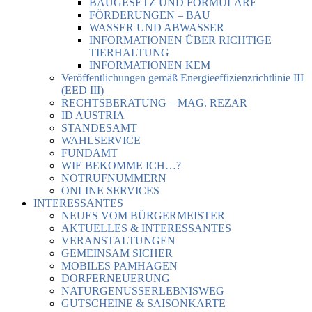
BAUGESETZ UND FORMULARE
FÖRDERUNGEN – BAU
WASSER UND ABWASSER
INFORMATIONEN ÜBER RICHTIGE
TIERHALTUNG
INFORMATIONEN KEM
Veröffentlichungen gemäß Energieeffizienzrichtlinie III
(EED III)
RECHTSBERATUNG – MAG. REZAR
ID AUSTRIA
STANDESAMT
WAHLSERVICE
FUNDAMT
WIE BEKOMME ICH…?
NOTRUFNUMMERN
ONLINE SERVICES
INTERESSANTES
NEUES VOM BÜRGERMEISTER
AKTUELLES & INTERESSANTES
VERANSTALTUNGEN
GEMEINSAM SICHER
MOBILES PAMHAGEN
DORFERNEUERUNG
NATURGENUSSERLEBNISWEG
GUTSCHEINE & SAISONKARTE