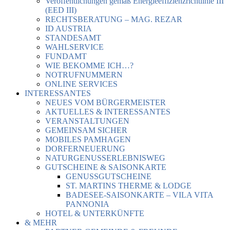
Veröffentlichungen gemäß Energieeffizienzrichtlinie III
(EED III)
RECHTSBERATUNG – MAG. REZAR
ID AUSTRIA
STANDESAMT
WAHLSERVICE
FUNDAMT
WIE BEKOMME ICH…?
NOTRUFNUMMERN
ONLINE SERVICES
INTERESSANTES
NEUES VOM BÜRGERMEISTER
AKTUELLES & INTERESSANTES
VERANSTALTUNGEN
GEMEINSAM SICHER
MOBILES PAMHAGEN
DORFERNEUERUNG
NATURGENUSSERLEBNISWEG
GUTSCHEINE & SAISONKARTE
GENUSSGUTSCHEINE
ST. MARTINS THERME & LODGE
BADESEE-SAISONKARTE – VILA VITA
PANNONIA
HOTEL & UNTERKÜNFTE
& MEHR