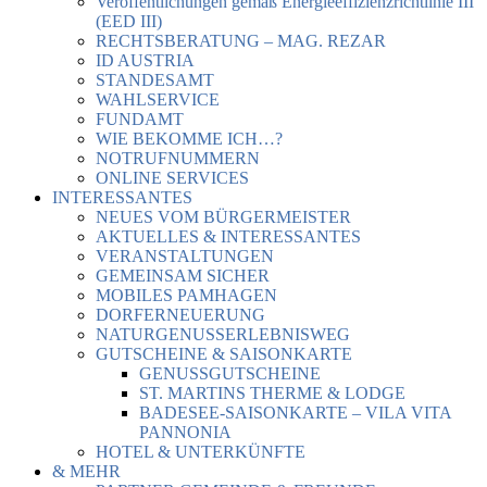
Veröffentlichungen gemäß Energieeffizienzrichtlinie III
(EED III)
RECHTSBERATUNG – MAG. REZAR
ID AUSTRIA
STANDESAMT
WAHLSERVICE
FUNDAMT
WIE BEKOMME ICH…?
NOTRUFNUMMERN
ONLINE SERVICES
INTERESSANTES
NEUES VOM BÜRGERMEISTER
AKTUELLES & INTERESSANTES
VERANSTALTUNGEN
GEMEINSAM SICHER
MOBILES PAMHAGEN
DORFERNEUERUNG
NATURGENUSSERLEBNISWEG
GUTSCHEINE & SAISONKARTE
GENUSSGUTSCHEINE
ST. MARTINS THERME & LODGE
BADESEE-SAISONKARTE – VILA VITA
PANNONIA
HOTEL & UNTERKÜNFTE
& MEHR