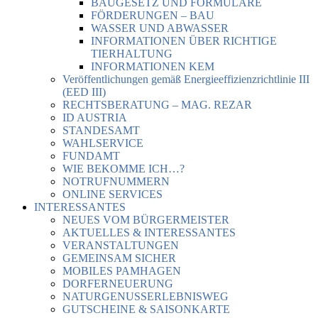
BAUGESETZ UND FORMULARE
FÖRDERUNGEN – BAU
WASSER UND ABWASSER
INFORMATIONEN ÜBER RICHTIGE
TIERHALTUNG
INFORMATIONEN KEM
Veröffentlichungen gemäß Energieeffizienzrichtlinie III
(EED III)
RECHTSBERATUNG – MAG. REZAR
ID AUSTRIA
STANDESAMT
WAHLSERVICE
FUNDAMT
WIE BEKOMME ICH…?
NOTRUFNUMMERN
ONLINE SERVICES
INTERESSANTES
NEUES VOM BÜRGERMEISTER
AKTUELLES & INTERESSANTES
VERANSTALTUNGEN
GEMEINSAM SICHER
MOBILES PAMHAGEN
DORFERNEUERUNG
NATURGENUSSERLEBNISWEG
GUTSCHEINE & SAISONKARTE