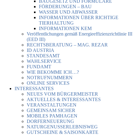
BAUGESETZ UND FORMULARE
FÖRDERUNGEN – BAU
WASSER UND ABWASSER
INFORMATIONEN ÜBER RICHTIGE
TIERHALTUNG
INFORMATIONEN KEM
Veröffentlichungen gemäß Energieeffizienzrichtlinie III
(EED III)
RECHTSBERATUNG – MAG. REZAR
ID AUSTRIA
STANDESAMT
WAHLSERVICE
FUNDAMT
WIE BEKOMME ICH…?
NOTRUFNUMMERN
ONLINE SERVICES
INTERESSANTES
NEUES VOM BÜRGERMEISTER
AKTUELLES & INTERESSANTES
VERANSTALTUNGEN
GEMEINSAM SICHER
MOBILES PAMHAGEN
DORFERNEUERUNG
NATURGENUSSERLEBNISWEG
GUTSCHEINE & SAISONKARTE