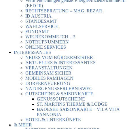
Veröffentlichungen gemäß Energieeffizienzrichtlinie III
(EED III)
RECHTSBERATUNG – MAG. REZAR
ID AUSTRIA
STANDESAMT
WAHLSERVICE
FUNDAMT
WIE BEKOMME ICH…?
NOTRUFNUMMERN
ONLINE SERVICES
INTERESSANTES
NEUES VOM BÜRGERMEISTER
AKTUELLES & INTERESSANTES
VERANSTALTUNGEN
GEMEINSAM SICHER
MOBILES PAMHAGEN
DORFERNEUERUNG
NATURGENUSSERLEBNISWEG
GUTSCHEINE & SAISONKARTE
GENUSSGUTSCHEINE
ST. MARTINS THERME & LODGE
BADESEE-SAISONKARTE – VILA VITA
PANNONIA
HOTEL & UNTERKÜNFTE
& MEHR