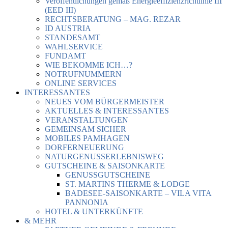
Veröffentlichungen gemäß Energieeffizienzrichtlinie III
(EED III)
RECHTSBERATUNG – MAG. REZAR
ID AUSTRIA
STANDESAMT
WAHLSERVICE
FUNDAMT
WIE BEKOMME ICH…?
NOTRUFNUMMERN
ONLINE SERVICES
INTERESSANTES
NEUES VOM BÜRGERMEISTER
AKTUELLES & INTERESSANTES
VERANSTALTUNGEN
GEMEINSAM SICHER
MOBILES PAMHAGEN
DORFERNEUERUNG
NATURGENUSSERLEBNISWEG
GUTSCHEINE & SAISONKARTE
GENUSSGUTSCHEINE
ST. MARTINS THERME & LODGE
BADESEE-SAISONKARTE – VILA VITA
PANNONIA
HOTEL & UNTERKÜNFTE
& MEHR