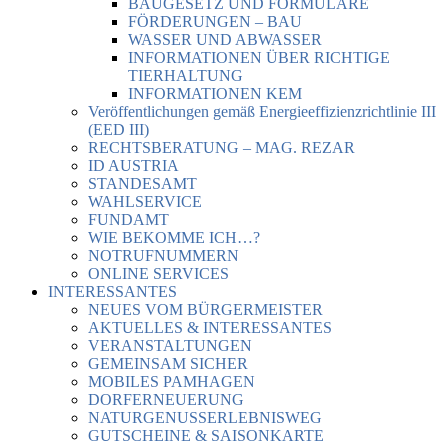
BAUGESETZ UND FORMULARE
FÖRDERUNGEN – BAU
WASSER UND ABWASSER
INFORMATIONEN ÜBER RICHTIGE
TIERHALTUNG
INFORMATIONEN KEM
Veröffentlichungen gemäß Energieeffizienzrichtlinie III
(EED III)
RECHTSBERATUNG – MAG. REZAR
ID AUSTRIA
STANDESAMT
WAHLSERVICE
FUNDAMT
WIE BEKOMME ICH…?
NOTRUFNUMMERN
ONLINE SERVICES
INTERESSANTES
NEUES VOM BÜRGERMEISTER
AKTUELLES & INTERESSANTES
VERANSTALTUNGEN
GEMEINSAM SICHER
MOBILES PAMHAGEN
DORFERNEUERUNG
NATURGENUSSERLEBNISWEG
GUTSCHEINE & SAISONKARTE