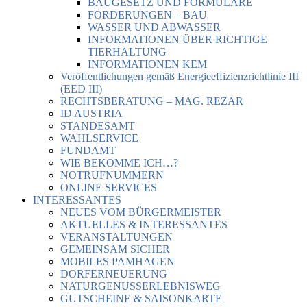
BAUGESETZ UND FORMULARE
FÖRDERUNGEN – BAU
WASSER UND ABWASSER
INFORMATIONEN ÜBER RICHTIGE
TIERHALTUNG
INFORMATIONEN KEM
Veröffentlichungen gemäß Energieeffizienzrichtlinie III
(EED III)
RECHTSBERATUNG – MAG. REZAR
ID AUSTRIA
STANDESAMT
WAHLSERVICE
FUNDAMT
WIE BEKOMME ICH…?
NOTRUFNUMMERN
ONLINE SERVICES
INTERESSANTES
NEUES VOM BÜRGERMEISTER
AKTUELLES & INTERESSANTES
VERANSTALTUNGEN
GEMEINSAM SICHER
MOBILES PAMHAGEN
DORFERNEUERUNG
NATURGENUSSERLEBNISWEG
GUTSCHEINE & SAISONKARTE