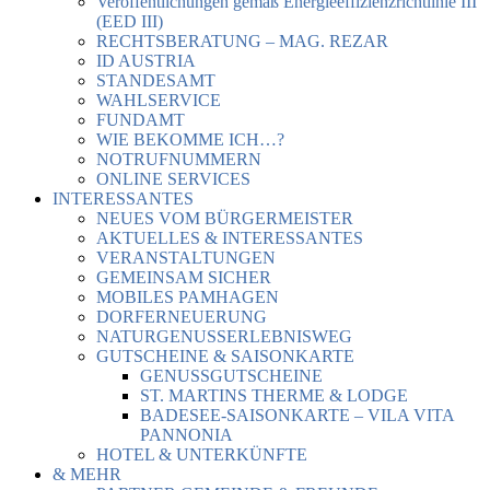
Veröffentlichungen gemäß Energieeffizienzrichtlinie III
(EED III)
RECHTSBERATUNG – MAG. REZAR
ID AUSTRIA
STANDESAMT
WAHLSERVICE
FUNDAMT
WIE BEKOMME ICH…?
NOTRUFNUMMERN
ONLINE SERVICES
INTERESSANTES
NEUES VOM BÜRGERMEISTER
AKTUELLES & INTERESSANTES
VERANSTALTUNGEN
GEMEINSAM SICHER
MOBILES PAMHAGEN
DORFERNEUERUNG
NATURGENUSSERLEBNISWEG
GUTSCHEINE & SAISONKARTE
GENUSSGUTSCHEINE
ST. MARTINS THERME & LODGE
BADESEE-SAISONKARTE – VILA VITA
PANNONIA
HOTEL & UNTERKÜNFTE
& MEHR