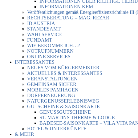
INFORMATIONEN ÜBER RICHTIGE TIER
INFORMATIONEN KEM
Veröffentlichungen gemäß Energieeffizienzrichtlinie III 
RECHTSBERATUNG – MAG. REZAR
ID AUSTRIA
STANDESAMT
WAHLSERVICE
FUNDAMT
WIE BEKOMME ICH…?
NOTRUFNUMMERN
ONLINE SERVICES
INTERESSANTES
NEUES VOM BÜRGERMEISTER
AKTUELLES & INTERESSANTES
VERANSTALTUNGEN
GEMEINSAM SICHER
MOBILES PAMHAGEN
DORFERNEUERUNG
NATURGENUSSERLEBNISWEG
GUTSCHEINE & SAISONKARTE
GENUSSGUTSCHEINE
ST. MARTINS THERME & LODGE
BADESEE-SAISONKARTE – VILA VITA PA
HOTEL & UNTERKÜNFTE
& MEHR