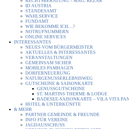
RECHTSBERATUNG – MAG. REZAR
ID AUSTRIA
STANDESAMT
WAHLSERVICE
FUNDAMT
WIE BEKOMME ICH…?
NOTRUFNUMMERN
ONLINE SERVICES
INTERESSANTES
NEUES VOM BÜRGERMEISTER
AKTUELLES & INTERESSANTES
VERANSTALTUNGEN
GEMEINSAM SICHER
MOBILES PAMHAGEN
DORFERNEUERUNG
NATURGENUSSERLEBNISWEG
GUTSCHEINE & SAISONKARTE
GENUSSGUTSCHEINE
ST. MARTINS THERME & LODGE
BADESEE-SAISONKARTE – VILA VITA PA
HOTEL & UNTERKÜNFTE
& MEHR
PARTNER GEMEINDE & FREUNDE
INFO FÜR VEREINE
JAGDAUSSCHUSS