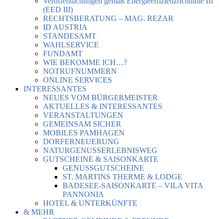
Veröffentlichungen gemäß Energieeffizienzrichtlinie III
(EED III)
RECHTSBERATUNG – MAG. REZAR
ID AUSTRIA
STANDESAMT
WAHLSERVICE
FUNDAMT
WIE BEKOMME ICH…?
NOTRUFNUMMERN
ONLINE SERVICES
INTERESSANTES
NEUES VOM BÜRGERMEISTER
AKTUELLES & INTERESSANTES
VERANSTALTUNGEN
GEMEINSAM SICHER
MOBILES PAMHAGEN
DORFERNEUERUNG
NATURGENUSSERLEBNISWEG
GUTSCHEINE & SAISONKARTE
GENUSSGUTSCHEINE
ST. MARTINS THERME & LODGE
BADESEE-SAISONKARTE – VILA VITA
PANNONIA
HOTEL & UNTERKÜNFTE
& MEHR