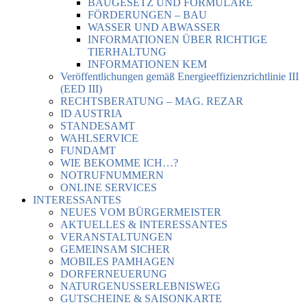
BAUGESETZ UND FORMULARE
FÖRDERUNGEN – BAU
WASSER UND ABWASSER
INFORMATIONEN ÜBER RICHTIGE
TIERHALTUNG
INFORMATIONEN KEM
Veröffentlichungen gemäß Energieeffizienzrichtlinie III
(EED III)
RECHTSBERATUNG – MAG. REZAR
ID AUSTRIA
STANDESAMT
WAHLSERVICE
FUNDAMT
WIE BEKOMME ICH…?
NOTRUFNUMMERN
ONLINE SERVICES
INTERESSANTES
NEUES VOM BÜRGERMEISTER
AKTUELLES & INTERESSANTES
VERANSTALTUNGEN
GEMEINSAM SICHER
MOBILES PAMHAGEN
DORFERNEUERUNG
NATURGENUSSERLEBNISWEG
GUTSCHEINE & SAISONKARTE