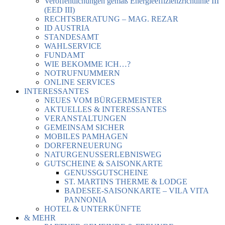
Veröffentlichungen gemäß Energieeffizienzrichtlinie III
(EED III)
RECHTSBERATUNG – MAG. REZAR
ID AUSTRIA
STANDESAMT
WAHLSERVICE
FUNDAMT
WIE BEKOMME ICH…?
NOTRUFNUMMERN
ONLINE SERVICES
INTERESSANTES
NEUES VOM BÜRGERMEISTER
AKTUELLES & INTERESSANTES
VERANSTALTUNGEN
GEMEINSAM SICHER
MOBILES PAMHAGEN
DORFERNEUERUNG
NATURGENUSSERLEBNISWEG
GUTSCHEINE & SAISONKARTE
GENUSSGUTSCHEINE
ST. MARTINS THERME & LODGE
BADESEE-SAISONKARTE – VILA VITA
PANNONIA
HOTEL & UNTERKÜNFTE
& MEHR