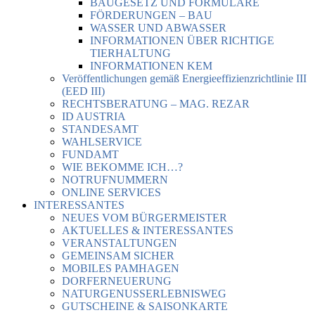
BAUGESETZ UND FORMULARE
FÖRDERUNGEN – BAU
WASSER UND ABWASSER
INFORMATIONEN ÜBER RICHTIGE
TIERHALTUNG
INFORMATIONEN KEM
Veröffentlichungen gemäß Energieeffizienzrichtlinie III
(EED III)
RECHTSBERATUNG – MAG. REZAR
ID AUSTRIA
STANDESAMT
WAHLSERVICE
FUNDAMT
WIE BEKOMME ICH…?
NOTRUFNUMMERN
ONLINE SERVICES
INTERESSANTES
NEUES VOM BÜRGERMEISTER
AKTUELLES & INTERESSANTES
VERANSTALTUNGEN
GEMEINSAM SICHER
MOBILES PAMHAGEN
DORFERNEUERUNG
NATURGENUSSERLEBNISWEG
GUTSCHEINE & SAISONKARTE