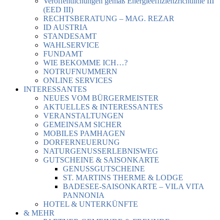
Veröffentlichungen gemäß Energieeffizienzrichtlinie III
(EED III)
RECHTSBERATUNG – MAG. REZAR
ID AUSTRIA
STANDESAMT
WAHLSERVICE
FUNDAMT
WIE BEKOMME ICH…?
NOTRUFNUMMERN
ONLINE SERVICES
INTERESSANTES
NEUES VOM BÜRGERMEISTER
AKTUELLES & INTERESSANTES
VERANSTALTUNGEN
GEMEINSAM SICHER
MOBILES PAMHAGEN
DORFERNEUERUNG
NATURGENUSSERLEBNISWEG
GUTSCHEINE & SAISONKARTE
GENUSSGUTSCHEINE
ST. MARTINS THERME & LODGE
BADESEE-SAISONKARTE – VILA VITA
PANNONIA
HOTEL & UNTERKÜNFTE
& MEHR