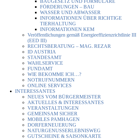
BAUGESETZ UND FORMULARE
FÖRDERUNGEN – BAU
WASSER UND ABWASSER
INFORMATIONEN ÜBER RICHTIGE
TIERHALTUNG
INFORMATIONEN KEM
Veröffentlichungen gemäß Energieeffizienzrichtlinie III
(EED III)
RECHTSBERATUNG – MAG. REZAR
ID AUSTRIA
STANDESAMT
WAHLSERVICE
FUNDAMT
WIE BEKOMME ICH…?
NOTRUFNUMMERN
ONLINE SERVICES
INTERESSANTES
NEUES VOM BÜRGERMEISTER
AKTUELLES & INTERESSANTES
VERANSTALTUNGEN
GEMEINSAM SICHER
MOBILES PAMHAGEN
DORFERNEUERUNG
NATURGENUSSERLEBNISWEG
GUTSCHEINE & SAISONKARTE