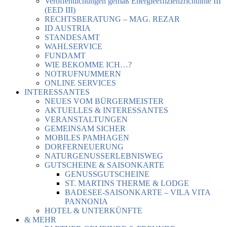
Veröffentlichungen gemäß Energieeffizienzrichtlinie III
(EED III)
RECHTSBERATUNG – MAG. REZAR
ID AUSTRIA
STANDESAMT
WAHLSERVICE
FUNDAMT
WIE BEKOMME ICH…?
NOTRUFNUMMERN
ONLINE SERVICES
INTERESSANTES
NEUES VOM BÜRGERMEISTER
AKTUELLES & INTERESSANTES
VERANSTALTUNGEN
GEMEINSAM SICHER
MOBILES PAMHAGEN
DORFERNEUERUNG
NATURGENUSSERLEBNISWEG
GUTSCHEINE & SAISONKARTE
GENUSSGUTSCHEINE
ST. MARTINS THERME & LODGE
BADESEE-SAISONKARTE – VILA VITA
PANNONIA
HOTEL & UNTERKÜNFTE
& MEHR