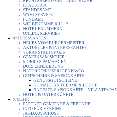
RECHTSBERATUNG – MAG. REZAR
ID AUSTRIA
STANDESAMT
WAHLSERVICE
FUNDAMT
WIE BEKOMME ICH…?
NOTRUFNUMMERN
ONLINE SERVICES
INTERESSANTES
NEUES VOM BÜRGERMEISTER
AKTUELLES & INTERESSANTES
VERANSTALTUNGEN
GEMEINSAM SICHER
MOBILES PAMHAGEN
DORFERNEUERUNG
NATURGENUSSERLEBNISWEG
GUTSCHEINE & SAISONKARTE
GENUSSGUTSCHEINE
ST. MARTINS THERME & LODGE
BADESEE-SAISONKARTE – VILA VITA PA
HOTEL & UNTERKÜNFTE
& MEHR
PARTNER GEMEINDE & FREUNDE
INFO FÜR VEREINE
JAGDAUSSCHUSS