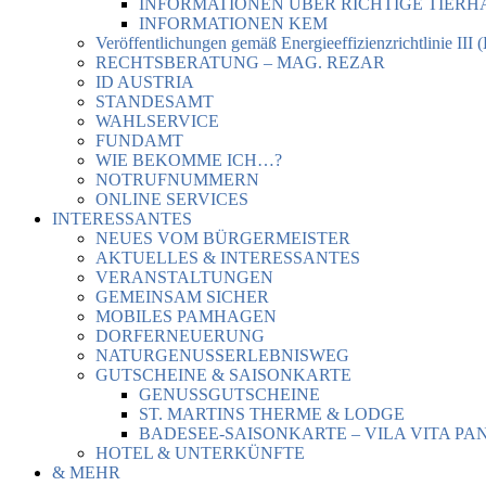
INFORMATIONEN ÜBER RICHTIGE TIER
INFORMATIONEN KEM
Veröffentlichungen gemäß Energieeffizienzrichtlinie III 
RECHTSBERATUNG – MAG. REZAR
ID AUSTRIA
STANDESAMT
WAHLSERVICE
FUNDAMT
WIE BEKOMME ICH…?
NOTRUFNUMMERN
ONLINE SERVICES
INTERESSANTES
NEUES VOM BÜRGERMEISTER
AKTUELLES & INTERESSANTES
VERANSTALTUNGEN
GEMEINSAM SICHER
MOBILES PAMHAGEN
DORFERNEUERUNG
NATURGENUSSERLEBNISWEG
GUTSCHEINE & SAISONKARTE
GENUSSGUTSCHEINE
ST. MARTINS THERME & LODGE
BADESEE-SAISONKARTE – VILA VITA PA
HOTEL & UNTERKÜNFTE
& MEHR