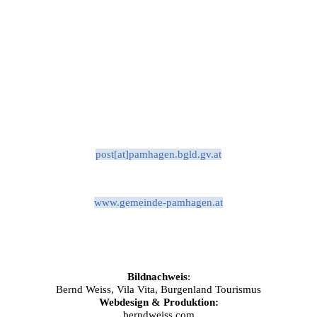
post[at]pamhagen.bgld.gv.at
www.gemeinde-pamhagen.at
Bildnachweis
:
Bernd Weiss, Vila Vita, Burgenland Tourismus
Webdesign & Produktion:
berndweiss.com