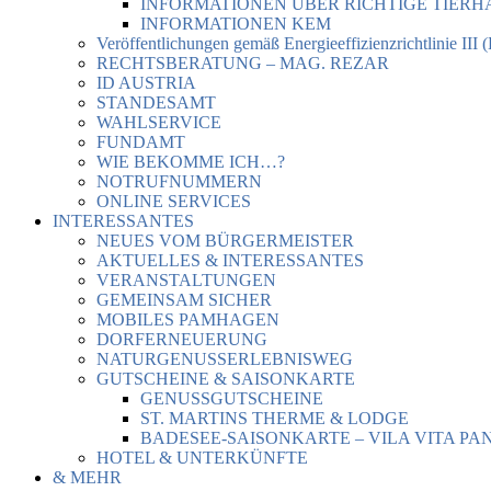
INFORMATIONEN ÜBER RICHTIGE TIER
INFORMATIONEN KEM
Veröffentlichungen gemäß Energieeffizienzrichtlinie III 
RECHTSBERATUNG – MAG. REZAR
ID AUSTRIA
STANDESAMT
WAHLSERVICE
FUNDAMT
WIE BEKOMME ICH…?
NOTRUFNUMMERN
ONLINE SERVICES
INTERESSANTES
NEUES VOM BÜRGERMEISTER
AKTUELLES & INTERESSANTES
VERANSTALTUNGEN
GEMEINSAM SICHER
MOBILES PAMHAGEN
DORFERNEUERUNG
NATURGENUSSERLEBNISWEG
GUTSCHEINE & SAISONKARTE
GENUSSGUTSCHEINE
ST. MARTINS THERME & LODGE
BADESEE-SAISONKARTE – VILA VITA PA
HOTEL & UNTERKÜNFTE
& MEHR