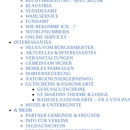
RECHTSBERATUNG – MAG. REZAR
ID AUSTRIA
STANDESAMT
WAHLSERVICE
FUNDAMT
WIE BEKOMME ICH…?
NOTRUFNUMMERN
ONLINE SERVICES
INTERESSANTES
NEUES VOM BÜRGERMEISTER
AKTUELLES & INTERESSANTES
VERANSTALTUNGEN
GEMEINSAM SICHER
MOBILES PAMHAGEN
DORFERNEUERUNG
NATURGENUSSERLEBNISWEG
GUTSCHEINE & SAISONKARTE
GENUSSGUTSCHEINE
ST. MARTINS THERME & LODGE
BADESEE-SAISONKARTE – VILA VITA PA
HOTEL & UNTERKÜNFTE
& MEHR
PARTNER GEMEINDE & FREUNDE
INFO FÜR VEREINE
JAGDAUSSCHUSS