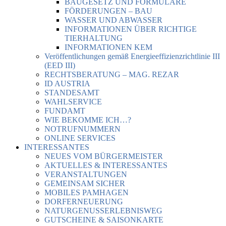
BAUGESETZ UND FORMULARE
FÖRDERUNGEN – BAU
WASSER UND ABWASSER
INFORMATIONEN ÜBER RICHTIGE
TIERHALTUNG
INFORMATIONEN KEM
Veröffentlichungen gemäß Energieeffizienzrichtlinie III
(EED III)
RECHTSBERATUNG – MAG. REZAR
ID AUSTRIA
STANDESAMT
WAHLSERVICE
FUNDAMT
WIE BEKOMME ICH…?
NOTRUFNUMMERN
ONLINE SERVICES
INTERESSANTES
NEUES VOM BÜRGERMEISTER
AKTUELLES & INTERESSANTES
VERANSTALTUNGEN
GEMEINSAM SICHER
MOBILES PAMHAGEN
DORFERNEUERUNG
NATURGENUSSERLEBNISWEG
GUTSCHEINE & SAISONKARTE