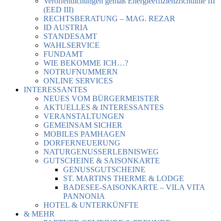
Veröffentlichungen gemäß Energieeffizienzrichtlinie III
(EED III)
RECHTSBERATUNG – MAG. REZAR
ID AUSTRIA
STANDESAMT
WAHLSERVICE
FUNDAMT
WIE BEKOMME ICH…?
NOTRUFNUMMERN
ONLINE SERVICES
INTERESSANTES
NEUES VOM BÜRGERMEISTER
AKTUELLES & INTERESSANTES
VERANSTALTUNGEN
GEMEINSAM SICHER
MOBILES PAMHAGEN
DORFERNEUERUNG
NATURGENUSSERLEBNISWEG
GUTSCHEINE & SAISONKARTE
GENUSSGUTSCHEINE
ST. MARTINS THERME & LODGE
BADESEE-SAISONKARTE – VILA VITA
PANNONIA
HOTEL & UNTERKÜNFTE
& MEHR