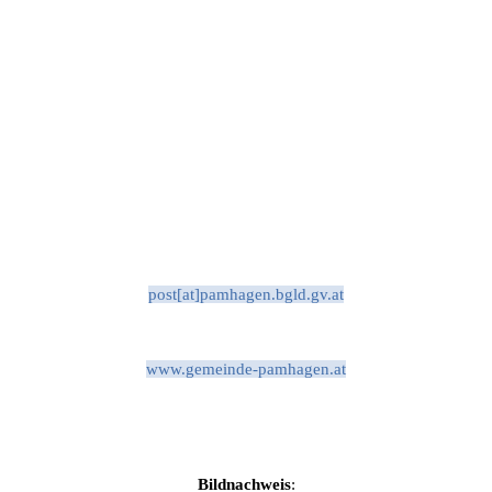
post[at]pamhagen.bgld.gv.at
www.gemeinde-pamhagen.at
Bildnachweis
: