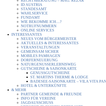
RECHTSBERATUNG – MAG. REZAR
ID AUSTRIA
STANDESAMT
WAHLSERVICE
FUNDAMT
WIE BEKOMME ICH…?
NOTRUFNUMMERN
ONLINE SERVICES
INTERESSANTES
NEUES VOM BÜRGERMEISTER
AKTUELLES & INTERESSANTES
VERANSTALTUNGEN
GEMEINSAM SICHER
MOBILES PAMHAGEN
DORFERNEUERUNG
NATURGENUSSERLEBNISWEG
GUTSCHEINE & SAISONKARTE
GENUSSGUTSCHEINE
ST. MARTINS THERME & LODGE
BADESEE-SAISONKARTE – VILA VITA PA
HOTEL & UNTERKÜNFTE
& MEHR
PARTNER GEMEINDE & FREUNDE
INFO FÜR VEREINE
JAGDAUSSCHUSS