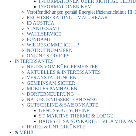
INFORMATIONEN ÜBER RICHTIGE TIER
INFORMATIONEN KEM
Veröffentlichungen gemäß Energieeffizienzrichtlinie III 
RECHTSBERATUNG – MAG. REZAR
ID AUSTRIA
STANDESAMT
WAHLSERVICE
FUNDAMT
WIE BEKOMME ICH…?
NOTRUFNUMMERN
ONLINE SERVICES
INTERESSANTES
NEUES VOM BÜRGERMEISTER
AKTUELLES & INTERESSANTES
VERANSTALTUNGEN
GEMEINSAM SICHER
MOBILES PAMHAGEN
DORFERNEUERUNG
NATURGENUSSERLEBNISWEG
GUTSCHEINE & SAISONKARTE
GENUSSGUTSCHEINE
ST. MARTINS THERME & LODGE
BADESEE-SAISONKARTE – VILA VITA PA
HOTEL & UNTERKÜNFTE
& MEHR