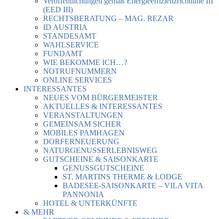
Veröffentlichungen gemäß Energieeffizienzrichtlinie III
(EED III)
RECHTSBERATUNG – MAG. REZAR
ID AUSTRIA
STANDESAMT
WAHLSERVICE
FUNDAMT
WIE BEKOMME ICH…?
NOTRUFNUMMERN
ONLINE SERVICES
INTERESSANTES
NEUES VOM BÜRGERMEISTER
AKTUELLES & INTERESSANTES
VERANSTALTUNGEN
GEMEINSAM SICHER
MOBILES PAMHAGEN
DORFERNEUERUNG
NATURGENUSSERLEBNISWEG
GUTSCHEINE & SAISONKARTE
GENUSSGUTSCHEINE
ST. MARTINS THERME & LODGE
BADESEE-SAISONKARTE – VILA VITA
PANNONIA
HOTEL & UNTERKÜNFTE
& MEHR