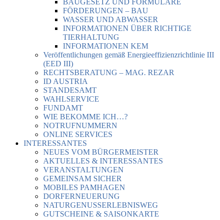
BAUGESETZ UND FORMULARE
FÖRDERUNGEN – BAU
WASSER UND ABWASSER
INFORMATIONEN ÜBER RICHTIGE
TIERHALTUNG
INFORMATIONEN KEM
Veröffentlichungen gemäß Energieeffizienzrichtlinie III
(EED III)
RECHTSBERATUNG – MAG. REZAR
ID AUSTRIA
STANDESAMT
WAHLSERVICE
FUNDAMT
WIE BEKOMME ICH…?
NOTRUFNUMMERN
ONLINE SERVICES
INTERESSANTES
NEUES VOM BÜRGERMEISTER
AKTUELLES & INTERESSANTES
VERANSTALTUNGEN
GEMEINSAM SICHER
MOBILES PAMHAGEN
DORFERNEUERUNG
NATURGENUSSERLEBNISWEG
GUTSCHEINE & SAISONKARTE