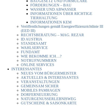
BAUGESETZ UND FORMULARE
FÖRDERUNGEN – BAU
WASSER UND ABWASSER
INFORMATIONEN ÜBER RICHTIGE
TIERHALTUNG
INFORMATIONEN KEM
Veröffentlichungen gemäß Energieeffizienzrichtlinie III
(EED III)
RECHTSBERATUNG – MAG. REZAR
ID AUSTRIA
STANDESAMT
WAHLSERVICE
FUNDAMT
WIE BEKOMME ICH…?
NOTRUFNUMMERN
ONLINE SERVICES
INTERESSANTES
NEUES VOM BÜRGERMEISTER
AKTUELLES & INTERESSANTES
VERANSTALTUNGEN
GEMEINSAM SICHER
MOBILES PAMHAGEN
DORFERNEUERUNG
NATURGENUSSERLEBNISWEG
GUTSCHEINE & SAISONKARTE