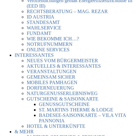
Veröffentlichungen gemäß Energieeffizienzrichtlinie III
(EED III)
RECHTSBERATUNG – MAG. REZAR
ID AUSTRIA
STANDESAMT
WAHLSERVICE
FUNDAMT
WIE BEKOMME ICH…?
NOTRUFNUMMERN
ONLINE SERVICES
INTERESSANTES
NEUES VOM BÜRGERMEISTER
AKTUELLES & INTERESSANTES
VERANSTALTUNGEN
GEMEINSAM SICHER
MOBILES PAMHAGEN
DORFERNEUERUNG
NATURGENUSSERLEBNISWEG
GUTSCHEINE & SAISONKARTE
GENUSSGUTSCHEINE
ST. MARTINS THERME & LODGE
BADESEE-SAISONKARTE – VILA VITA
PANNONIA
HOTEL & UNTERKÜNFTE
& MEHR