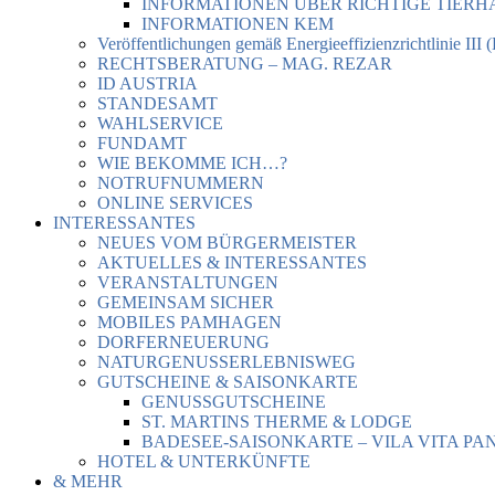
INFORMATIONEN ÜBER RICHTIGE TIER
INFORMATIONEN KEM
Veröffentlichungen gemäß Energieeffizienzrichtlinie III 
RECHTSBERATUNG – MAG. REZAR
ID AUSTRIA
STANDESAMT
WAHLSERVICE
FUNDAMT
WIE BEKOMME ICH…?
NOTRUFNUMMERN
ONLINE SERVICES
INTERESSANTES
NEUES VOM BÜRGERMEISTER
AKTUELLES & INTERESSANTES
VERANSTALTUNGEN
GEMEINSAM SICHER
MOBILES PAMHAGEN
DORFERNEUERUNG
NATURGENUSSERLEBNISWEG
GUTSCHEINE & SAISONKARTE
GENUSSGUTSCHEINE
ST. MARTINS THERME & LODGE
BADESEE-SAISONKARTE – VILA VITA PA
HOTEL & UNTERKÜNFTE
& MEHR