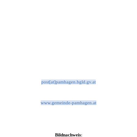
post[at]pamhagen.bgld.gv.at
www.gemeinde-pamhagen.at
Bildnachweis
: