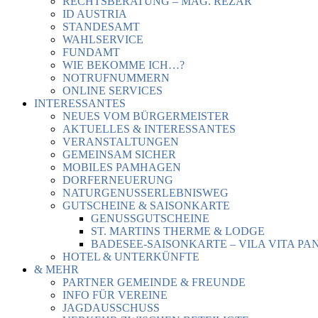
RECHTSBERATUNG – MAG. REZAR
ID AUSTRIA
STANDESAMT
WAHLSERVICE
FUNDAMT
WIE BEKOMME ICH…?
NOTRUFNUMMERN
ONLINE SERVICES
INTERESSANTES
NEUES VOM BÜRGERMEISTER
AKTUELLES & INTERESSANTES
VERANSTALTUNGEN
GEMEINSAM SICHER
MOBILES PAMHAGEN
DORFERNEUERUNG
NATURGENUSSERLEBNISWEG
GUTSCHEINE & SAISONKARTE
GENUSSGUTSCHEINE
ST. MARTINS THERME & LODGE
BADESEE-SAISONKARTE – VILA VITA PA
HOTEL & UNTERKÜNFTE
& MEHR
PARTNER GEMEINDE & FREUNDE
INFO FÜR VEREINE
JAGDAUSSCHUSS