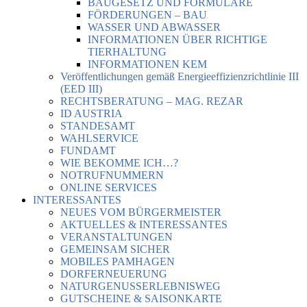
BAUGESETZ UND FORMULARE
FÖRDERUNGEN – BAU
WASSER UND ABWASSER
INFORMATIONEN ÜBER RICHTIGE
TIERHALTUNG
INFORMATIONEN KEM
Veröffentlichungen gemäß Energieeffizienzrichtlinie III
(EED III)
RECHTSBERATUNG – MAG. REZAR
ID AUSTRIA
STANDESAMT
WAHLSERVICE
FUNDAMT
WIE BEKOMME ICH…?
NOTRUFNUMMERN
ONLINE SERVICES
INTERESSANTES
NEUES VOM BÜRGERMEISTER
AKTUELLES & INTERESSANTES
VERANSTALTUNGEN
GEMEINSAM SICHER
MOBILES PAMHAGEN
DORFERNEUERUNG
NATURGENUSSERLEBNISWEG
GUTSCHEINE & SAISONKARTE