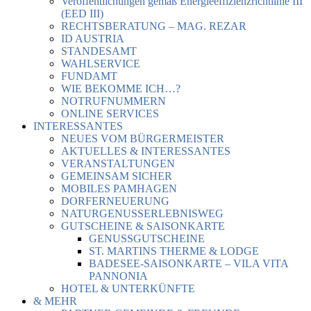
Veröffentlichungen gemäß Energieeffizienzrichtlinie III
(EED III)
RECHTSBERATUNG – MAG. REZAR
ID AUSTRIA
STANDESAMT
WAHLSERVICE
FUNDAMT
WIE BEKOMME ICH…?
NOTRUFNUMMERN
ONLINE SERVICES
INTERESSANTES
NEUES VOM BÜRGERMEISTER
AKTUELLES & INTERESSANTES
VERANSTALTUNGEN
GEMEINSAM SICHER
MOBILES PAMHAGEN
DORFERNEUERUNG
NATURGENUSSERLEBNISWEG
GUTSCHEINE & SAISONKARTE
GENUSSGUTSCHEINE
ST. MARTINS THERME & LODGE
BADESEE-SAISONKARTE – VILA VITA
PANNONIA
HOTEL & UNTERKÜNFTE
& MEHR