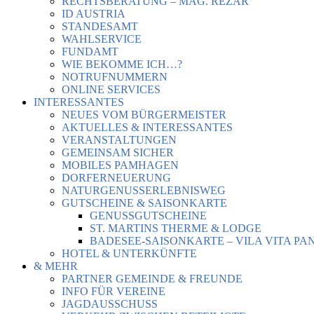
RECHTSBERATUNG – MAG. REZAR
ID AUSTRIA
STANDESAMT
WAHLSERVICE
FUNDAMT
WIE BEKOMME ICH…?
NOTRUFNUMMERN
ONLINE SERVICES
INTERESSANTES
NEUES VOM BÜRGERMEISTER
AKTUELLES & INTERESSANTES
VERANSTALTUNGEN
GEMEINSAM SICHER
MOBILES PAMHAGEN
DORFERNEUERUNG
NATURGENUSSERLEBNISWEG
GUTSCHEINE & SAISONKARTE
GENUSSGUTSCHEINE
ST. MARTINS THERME & LODGE
BADESEE-SAISONKARTE – VILA VITA PA
HOTEL & UNTERKÜNFTE
& MEHR
PARTNER GEMEINDE & FREUNDE
INFO FÜR VEREINE
JAGDAUSSCHUSS