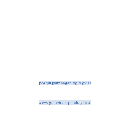
post[at]pamhagen.bgld.gv.at
www.gemeinde-pamhagen.at