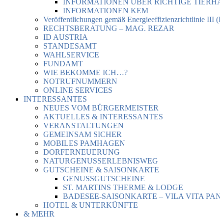
INFORMATIONEN ÜBER RICHTIGE TIER
INFORMATIONEN KEM
Veröffentlichungen gemäß Energieeffizienzrichtlinie III 
RECHTSBERATUNG – MAG. REZAR
ID AUSTRIA
STANDESAMT
WAHLSERVICE
FUNDAMT
WIE BEKOMME ICH…?
NOTRUFNUMMERN
ONLINE SERVICES
INTERESSANTES
NEUES VOM BÜRGERMEISTER
AKTUELLES & INTERESSANTES
VERANSTALTUNGEN
GEMEINSAM SICHER
MOBILES PAMHAGEN
DORFERNEUERUNG
NATURGENUSSERLEBNISWEG
GUTSCHEINE & SAISONKARTE
GENUSSGUTSCHEINE
ST. MARTINS THERME & LODGE
BADESEE-SAISONKARTE – VILA VITA PA
HOTEL & UNTERKÜNFTE
& MEHR