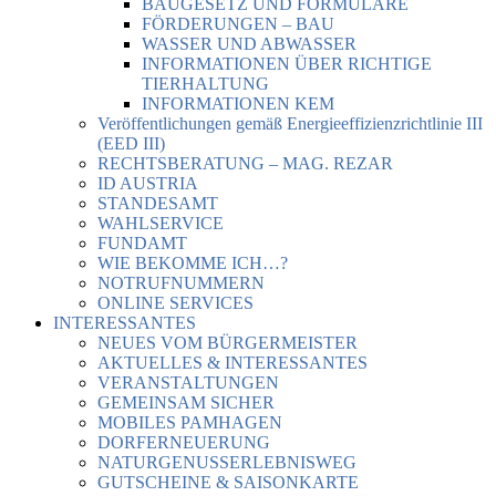
BAUGESETZ UND FORMULARE
FÖRDERUNGEN – BAU
WASSER UND ABWASSER
INFORMATIONEN ÜBER RICHTIGE
TIERHALTUNG
INFORMATIONEN KEM
Veröffentlichungen gemäß Energieeffizienzrichtlinie III
(EED III)
RECHTSBERATUNG – MAG. REZAR
ID AUSTRIA
STANDESAMT
WAHLSERVICE
FUNDAMT
WIE BEKOMME ICH…?
NOTRUFNUMMERN
ONLINE SERVICES
INTERESSANTES
NEUES VOM BÜRGERMEISTER
AKTUELLES & INTERESSANTES
VERANSTALTUNGEN
GEMEINSAM SICHER
MOBILES PAMHAGEN
DORFERNEUERUNG
NATURGENUSSERLEBNISWEG
GUTSCHEINE & SAISONKARTE