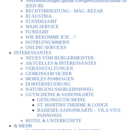
Veröffentlichungen gemäß Energieeffizienzrichtlinie III
(EED III)
RECHTSBERATUNG – MAG. REZAR
ID AUSTRIA
STANDESAMT
WAHLSERVICE
FUNDAMT
WIE BEKOMME ICH…?
NOTRUFNUMMERN
ONLINE SERVICES
INTERESSANTES
NEUES VOM BÜRGERMEISTER
AKTUELLES & INTERESSANTES
VERANSTALTUNGEN
GEMEINSAM SICHER
MOBILES PAMHAGEN
DORFERNEUERUNG
NATURGENUSSERLEBNISWEG
GUTSCHEINE & SAISONKARTE
GENUSSGUTSCHEINE
ST. MARTINS THERME & LODGE
BADESEE-SAISONKARTE – VILA VITA
PANNONIA
HOTEL & UNTERKÜNFTE
& MEHR