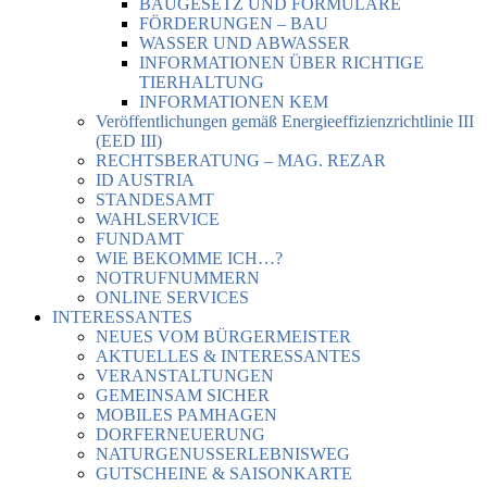
BAUGESETZ UND FORMULARE
FÖRDERUNGEN – BAU
WASSER UND ABWASSER
INFORMATIONEN ÜBER RICHTIGE
TIERHALTUNG
INFORMATIONEN KEM
Veröffentlichungen gemäß Energieeffizienzrichtlinie III
(EED III)
RECHTSBERATUNG – MAG. REZAR
ID AUSTRIA
STANDESAMT
WAHLSERVICE
FUNDAMT
WIE BEKOMME ICH…?
NOTRUFNUMMERN
ONLINE SERVICES
INTERESSANTES
NEUES VOM BÜRGERMEISTER
AKTUELLES & INTERESSANTES
VERANSTALTUNGEN
GEMEINSAM SICHER
MOBILES PAMHAGEN
DORFERNEUERUNG
NATURGENUSSERLEBNISWEG
GUTSCHEINE & SAISONKARTE