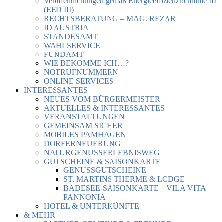
Veröffentlichungen gemäß Energieeffizienzrichtlinie III
(EED III)
RECHTSBERATUNG – MAG. REZAR
ID AUSTRIA
STANDESAMT
WAHLSERVICE
FUNDAMT
WIE BEKOMME ICH…?
NOTRUFNUMMERN
ONLINE SERVICES
INTERESSANTES
NEUES VOM BÜRGERMEISTER
AKTUELLES & INTERESSANTES
VERANSTALTUNGEN
GEMEINSAM SICHER
MOBILES PAMHAGEN
DORFERNEUERUNG
NATURGENUSSERLEBNISWEG
GUTSCHEINE & SAISONKARTE
GENUSSGUTSCHEINE
ST. MARTINS THERME & LODGE
BADESEE-SAISONKARTE – VILA VITA
PANNONIA
HOTEL & UNTERKÜNFTE
& MEHR