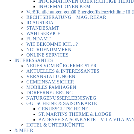
INFORMATIONEN ÜBER RICHTIGE TIER
INFORMATIONEN KEM
Veröffentlichungen gemäß Energieeffizienzrichtlinie III 
RECHTSBERATUNG – MAG. REZAR
ID AUSTRIA
STANDESAMT
WAHLSERVICE
FUNDAMT
WIE BEKOMME ICH…?
NOTRUFNUMMERN
ONLINE SERVICES
INTERESSANTES
NEUES VOM BÜRGERMEISTER
AKTUELLES & INTERESSANTES
VERANSTALTUNGEN
GEMEINSAM SICHER
MOBILES PAMHAGEN
DORFERNEUERUNG
NATURGENUSSERLEBNISWEG
GUTSCHEINE & SAISONKARTE
GENUSSGUTSCHEINE
ST. MARTINS THERME & LODGE
BADESEE-SAISONKARTE – VILA VITA PA
HOTEL & UNTERKÜNFTE
& MEHR