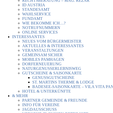
RECHTSBERATUNG – MAG. REZAR
ID AUSTRIA
STANDESAMT
WAHLSERVICE
FUNDAMT
WIE BEKOMME ICH…?
NOTRUFNUMMERN
ONLINE SERVICES
INTERESSANTES
NEUES VOM BÜRGERMEISTER
AKTUELLES & INTERESSANTES
VERANSTALTUNGEN
GEMEINSAM SICHER
MOBILES PAMHAGEN
DORFERNEUERUNG
NATURGENUSSERLEBNISWEG
GUTSCHEINE & SAISONKARTE
GENUSSGUTSCHEINE
ST. MARTINS THERME & LODGE
BADESEE-SAISONKARTE – VILA VITA PA
HOTEL & UNTERKÜNFTE
& MEHR
PARTNER GEMEINDE & FREUNDE
INFO FÜR VEREINE
JAGDAUSSCHUSS