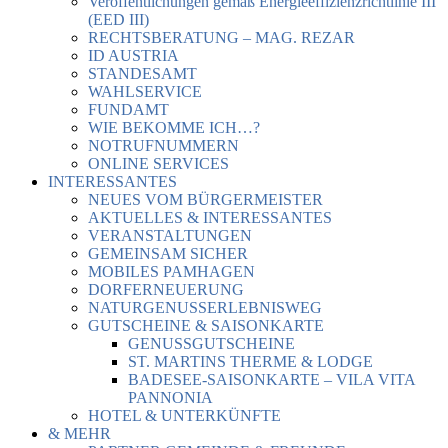
Veröffentlichungen gemäß Energieeffizienzrichtlinie III
(EED III)
RECHTSBERATUNG – MAG. REZAR
ID AUSTRIA
STANDESAMT
WAHLSERVICE
FUNDAMT
WIE BEKOMME ICH…?
NOTRUFNUMMERN
ONLINE SERVICES
INTERESSANTES
NEUES VOM BÜRGERMEISTER
AKTUELLES & INTERESSANTES
VERANSTALTUNGEN
GEMEINSAM SICHER
MOBILES PAMHAGEN
DORFERNEUERUNG
NATURGENUSSERLEBNISWEG
GUTSCHEINE & SAISONKARTE
GENUSSGUTSCHEINE
ST. MARTINS THERME & LODGE
BADESEE-SAISONKARTE – VILA VITA
PANNONIA
HOTEL & UNTERKÜNFTE
& MEHR