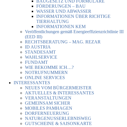
BAUGESETZ UND FORMULARE
FÖRDERUNGEN – BAU
WASSER UND ABWASSER
INFORMATIONEN ÜBER RICHTIGE
TIERHALTUNG
INFORMATIONEN KEM
Veröffentlichungen gemäß Energieeffizienzrichtlinie III
(EED III)
RECHTSBERATUNG – MAG. REZAR
ID AUSTRIA
STANDESAMT
WAHLSERVICE
FUNDAMT
WIE BEKOMME ICH…?
NOTRUFNUMMERN
ONLINE SERVICES
INTERESSANTES
NEUES VOM BÜRGERMEISTER
AKTUELLES & INTERESSANTES
VERANSTALTUNGEN
GEMEINSAM SICHER
MOBILES PAMHAGEN
DORFERNEUERUNG
NATURGENUSSERLEBNISWEG
GUTSCHEINE & SAISONKARTE