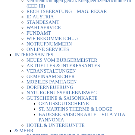
Veröffentlichungen gemäß Energieeffizienzrichtlinie III
(EED III)
RECHTSBERATUNG – MAG. REZAR
ID AUSTRIA
STANDESAMT
WAHLSERVICE
FUNDAMT
WIE BEKOMME ICH…?
NOTRUFNUMMERN
ONLINE SERVICES
INTERESSANTES
NEUES VOM BÜRGERMEISTER
AKTUELLES & INTERESSANTES
VERANSTALTUNGEN
GEMEINSAM SICHER
MOBILES PAMHAGEN
DORFERNEUERUNG
NATURGENUSSERLEBNISWEG
GUTSCHEINE & SAISONKARTE
GENUSSGUTSCHEINE
ST. MARTINS THERME & LODGE
BADESEE-SAISONKARTE – VILA VITA
PANNONIA
HOTEL & UNTERKÜNFTE
& MEHR