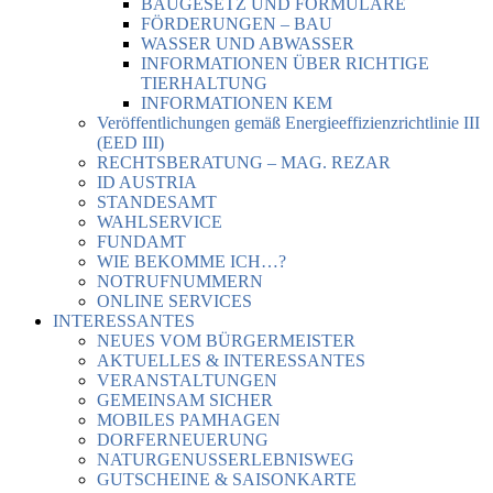
BAUGESETZ UND FORMULARE
FÖRDERUNGEN – BAU
WASSER UND ABWASSER
INFORMATIONEN ÜBER RICHTIGE
TIERHALTUNG
INFORMATIONEN KEM
Veröffentlichungen gemäß Energieeffizienzrichtlinie III
(EED III)
RECHTSBERATUNG – MAG. REZAR
ID AUSTRIA
STANDESAMT
WAHLSERVICE
FUNDAMT
WIE BEKOMME ICH…?
NOTRUFNUMMERN
ONLINE SERVICES
INTERESSANTES
NEUES VOM BÜRGERMEISTER
AKTUELLES & INTERESSANTES
VERANSTALTUNGEN
GEMEINSAM SICHER
MOBILES PAMHAGEN
DORFERNEUERUNG
NATURGENUSSERLEBNISWEG
GUTSCHEINE & SAISONKARTE