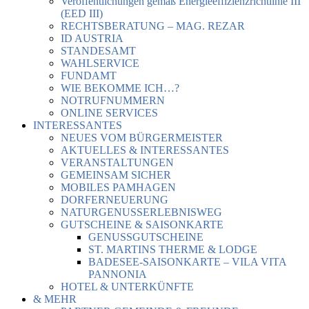
Veröffentlichungen gemäß Energieeffizienzrichtlinie III
(EED III)
RECHTSBERATUNG – MAG. REZAR
ID AUSTRIA
STANDESAMT
WAHLSERVICE
FUNDAMT
WIE BEKOMME ICH…?
NOTRUFNUMMERN
ONLINE SERVICES
INTERESSANTES
NEUES VOM BÜRGERMEISTER
AKTUELLES & INTERESSANTES
VERANSTALTUNGEN
GEMEINSAM SICHER
MOBILES PAMHAGEN
DORFERNEUERUNG
NATURGENUSSERLEBNISWEG
GUTSCHEINE & SAISONKARTE
GENUSSGUTSCHEINE
ST. MARTINS THERME & LODGE
BADESEE-SAISONKARTE – VILA VITA
PANNONIA
HOTEL & UNTERKÜNFTE
& MEHR