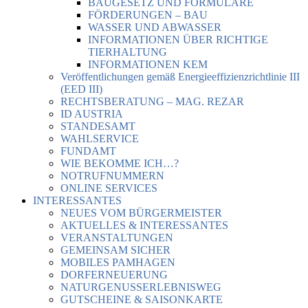
BAUGESETZ UND FORMULARE
FÖRDERUNGEN – BAU
WASSER UND ABWASSER
INFORMATIONEN ÜBER RICHTIGE
TIERHALTUNG
INFORMATIONEN KEM
Veröffentlichungen gemäß Energieeffizienzrichtlinie III
(EED III)
RECHTSBERATUNG – MAG. REZAR
ID AUSTRIA
STANDESAMT
WAHLSERVICE
FUNDAMT
WIE BEKOMME ICH…?
NOTRUFNUMMERN
ONLINE SERVICES
INTERESSANTES
NEUES VOM BÜRGERMEISTER
AKTUELLES & INTERESSANTES
VERANSTALTUNGEN
GEMEINSAM SICHER
MOBILES PAMHAGEN
DORFERNEUERUNG
NATURGENUSSERLEBNISWEG
GUTSCHEINE & SAISONKARTE