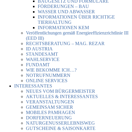
BAUGESETZ UND FORMULARE
FÖRDERUNGEN – BAU
WASSER UND ABWASSER
INFORMATIONEN ÜBER RICHTIGE
TIERHALTUNG
INFORMATIONEN KEM
Veröffentlichungen gemäß Energieeffizienzrichtlinie III
(EED III)
RECHTSBERATUNG – MAG. REZAR
ID AUSTRIA
STANDESAMT
WAHLSERVICE
FUNDAMT
WIE BEKOMME ICH…?
NOTRUFNUMMERN
ONLINE SERVICES
INTERESSANTES
NEUES VOM BÜRGERMEISTER
AKTUELLES & INTERESSANTES
VERANSTALTUNGEN
GEMEINSAM SICHER
MOBILES PAMHAGEN
DORFERNEUERUNG
NATURGENUSSERLEBNISWEG
GUTSCHEINE & SAISONKARTE