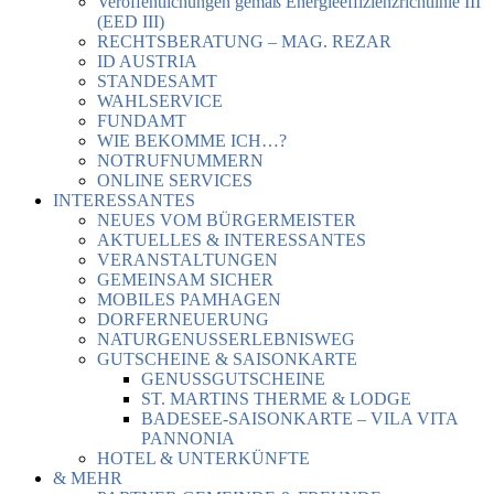
Veröffentlichungen gemäß Energieeffizienzrichtlinie III
(EED III)
RECHTSBERATUNG – MAG. REZAR
ID AUSTRIA
STANDESAMT
WAHLSERVICE
FUNDAMT
WIE BEKOMME ICH…?
NOTRUFNUMMERN
ONLINE SERVICES
INTERESSANTES
NEUES VOM BÜRGERMEISTER
AKTUELLES & INTERESSANTES
VERANSTALTUNGEN
GEMEINSAM SICHER
MOBILES PAMHAGEN
DORFERNEUERUNG
NATURGENUSSERLEBNISWEG
GUTSCHEINE & SAISONKARTE
GENUSSGUTSCHEINE
ST. MARTINS THERME & LODGE
BADESEE-SAISONKARTE – VILA VITA
PANNONIA
HOTEL & UNTERKÜNFTE
& MEHR