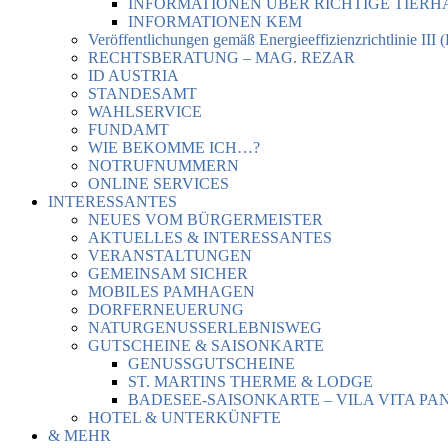
INFORMATIONEN ÜBER RICHTIGE TIER
INFORMATIONEN KEM
Veröffentlichungen gemäß Energieeffizienzrichtlinie III 
RECHTSBERATUNG – MAG. REZAR
ID AUSTRIA
STANDESAMT
WAHLSERVICE
FUNDAMT
WIE BEKOMME ICH…?
NOTRUFNUMMERN
ONLINE SERVICES
INTERESSANTES
NEUES VOM BÜRGERMEISTER
AKTUELLES & INTERESSANTES
VERANSTALTUNGEN
GEMEINSAM SICHER
MOBILES PAMHAGEN
DORFERNEUERUNG
NATURGENUSSERLEBNISWEG
GUTSCHEINE & SAISONKARTE
GENUSSGUTSCHEINE
ST. MARTINS THERME & LODGE
BADESEE-SAISONKARTE – VILA VITA PA
HOTEL & UNTERKÜNFTE
& MEHR