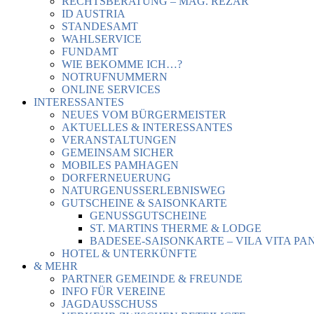
RECHTSBERATUNG – MAG. REZAR
ID AUSTRIA
STANDESAMT
WAHLSERVICE
FUNDAMT
WIE BEKOMME ICH…?
NOTRUFNUMMERN
ONLINE SERVICES
INTERESSANTES
NEUES VOM BÜRGERMEISTER
AKTUELLES & INTERESSANTES
VERANSTALTUNGEN
GEMEINSAM SICHER
MOBILES PAMHAGEN
DORFERNEUERUNG
NATURGENUSSERLEBNISWEG
GUTSCHEINE & SAISONKARTE
GENUSSGUTSCHEINE
ST. MARTINS THERME & LODGE
BADESEE-SAISONKARTE – VILA VITA PA
HOTEL & UNTERKÜNFTE
& MEHR
PARTNER GEMEINDE & FREUNDE
INFO FÜR VEREINE
JAGDAUSSCHUSS