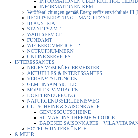
INFORMATIONEN ÜBER RICHTIGE TIER
INFORMATIONEN KEM
Veröffentlichungen gemäß Energieeffizienzrichtlinie III 
RECHTSBERATUNG – MAG. REZAR
ID AUSTRIA
STANDESAMT
WAHLSERVICE
FUNDAMT
WIE BEKOMME ICH…?
NOTRUFNUMMERN
ONLINE SERVICES
INTERESSANTES
NEUES VOM BÜRGERMEISTER
AKTUELLES & INTERESSANTES
VERANSTALTUNGEN
GEMEINSAM SICHER
MOBILES PAMHAGEN
DORFERNEUERUNG
NATURGENUSSERLEBNISWEG
GUTSCHEINE & SAISONKARTE
GENUSSGUTSCHEINE
ST. MARTINS THERME & LODGE
BADESEE-SAISONKARTE – VILA VITA PA
HOTEL & UNTERKÜNFTE
& MEHR