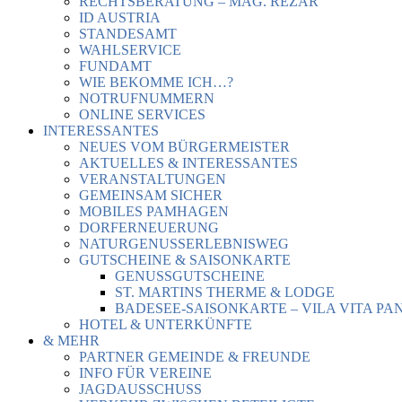
RECHTSBERATUNG – MAG. REZAR
ID AUSTRIA
STANDESAMT
WAHLSERVICE
FUNDAMT
WIE BEKOMME ICH…?
NOTRUFNUMMERN
ONLINE SERVICES
INTERESSANTES
NEUES VOM BÜRGERMEISTER
AKTUELLES & INTERESSANTES
VERANSTALTUNGEN
GEMEINSAM SICHER
MOBILES PAMHAGEN
DORFERNEUERUNG
NATURGENUSSERLEBNISWEG
GUTSCHEINE & SAISONKARTE
GENUSSGUTSCHEINE
ST. MARTINS THERME & LODGE
BADESEE-SAISONKARTE – VILA VITA PA
HOTEL & UNTERKÜNFTE
& MEHR
PARTNER GEMEINDE & FREUNDE
INFO FÜR VEREINE
JAGDAUSSCHUSS