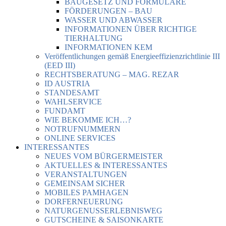
BAUGESETZ UND FORMULARE
FÖRDERUNGEN – BAU
WASSER UND ABWASSER
INFORMATIONEN ÜBER RICHTIGE
TIERHALTUNG
INFORMATIONEN KEM
Veröffentlichungen gemäß Energieeffizienzrichtlinie III
(EED III)
RECHTSBERATUNG – MAG. REZAR
ID AUSTRIA
STANDESAMT
WAHLSERVICE
FUNDAMT
WIE BEKOMME ICH…?
NOTRUFNUMMERN
ONLINE SERVICES
INTERESSANTES
NEUES VOM BÜRGERMEISTER
AKTUELLES & INTERESSANTES
VERANSTALTUNGEN
GEMEINSAM SICHER
MOBILES PAMHAGEN
DORFERNEUERUNG
NATURGENUSSERLEBNISWEG
GUTSCHEINE & SAISONKARTE