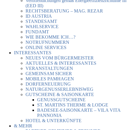
Veröffentlichungen gemäß Energieeffizienzrichtlinie III
(EED III)
RECHTSBERATUNG – MAG. REZAR
ID AUSTRIA
STANDESAMT
WAHLSERVICE
FUNDAMT
WIE BEKOMME ICH…?
NOTRUFNUMMERN
ONLINE SERVICES
INTERESSANTES
NEUES VOM BÜRGERMEISTER
AKTUELLES & INTERESSANTES
VERANSTALTUNGEN
GEMEINSAM SICHER
MOBILES PAMHAGEN
DORFERNEUERUNG
NATURGENUSSERLEBNISWEG
GUTSCHEINE & SAISONKARTE
GENUSSGUTSCHEINE
ST. MARTINS THERME & LODGE
BADESEE-SAISONKARTE – VILA VITA
PANNONIA
HOTEL & UNTERKÜNFTE
& MEHR