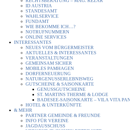
RECHTSBERATUNG – MAG. REZAR
ID AUSTRIA
STANDESAMT
WAHLSERVICE
FUNDAMT
WIE BEKOMME ICH…?
NOTRUFNUMMERN
ONLINE SERVICES
INTERESSANTES
NEUES VOM BÜRGERMEISTER
AKTUELLES & INTERESSANTES
VERANSTALTUNGEN
GEMEINSAM SICHER
MOBILES PAMHAGEN
DORFERNEUERUNG
NATURGENUSSERLEBNISWEG
GUTSCHEINE & SAISONKARTE
GENUSSGUTSCHEINE
ST. MARTINS THERME & LODGE
BADESEE-SAISONKARTE – VILA VITA PA
HOTEL & UNTERKÜNFTE
& MEHR
PARTNER GEMEINDE & FREUNDE
INFO FÜR VEREINE
JAGDAUSSCHUSS