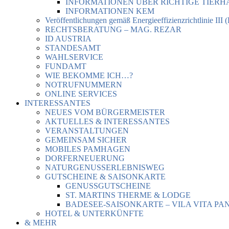
INFORMATIONEN ÜBER RICHTIGE TIER
INFORMATIONEN KEM
Veröffentlichungen gemäß Energieeffizienzrichtlinie III 
RECHTSBERATUNG – MAG. REZAR
ID AUSTRIA
STANDESAMT
WAHLSERVICE
FUNDAMT
WIE BEKOMME ICH…?
NOTRUFNUMMERN
ONLINE SERVICES
INTERESSANTES
NEUES VOM BÜRGERMEISTER
AKTUELLES & INTERESSANTES
VERANSTALTUNGEN
GEMEINSAM SICHER
MOBILES PAMHAGEN
DORFERNEUERUNG
NATURGENUSSERLEBNISWEG
GUTSCHEINE & SAISONKARTE
GENUSSGUTSCHEINE
ST. MARTINS THERME & LODGE
BADESEE-SAISONKARTE – VILA VITA PA
HOTEL & UNTERKÜNFTE
& MEHR