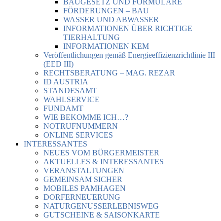
BAUGESETZ UND FORMULARE
FÖRDERUNGEN – BAU
WASSER UND ABWASSER
INFORMATIONEN ÜBER RICHTIGE
TIERHALTUNG
INFORMATIONEN KEM
Veröffentlichungen gemäß Energieeffizienzrichtlinie III
(EED III)
RECHTSBERATUNG – MAG. REZAR
ID AUSTRIA
STANDESAMT
WAHLSERVICE
FUNDAMT
WIE BEKOMME ICH…?
NOTRUFNUMMERN
ONLINE SERVICES
INTERESSANTES
NEUES VOM BÜRGERMEISTER
AKTUELLES & INTERESSANTES
VERANSTALTUNGEN
GEMEINSAM SICHER
MOBILES PAMHAGEN
DORFERNEUERUNG
NATURGENUSSERLEBNISWEG
GUTSCHEINE & SAISONKARTE