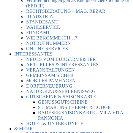
Veröffentlichungen gemäß Energieeffizienzrichtlinie III
(EED III)
RECHTSBERATUNG – MAG. REZAR
ID AUSTRIA
STANDESAMT
WAHLSERVICE
FUNDAMT
WIE BEKOMME ICH…?
NOTRUFNUMMERN
ONLINE SERVICES
INTERESSANTES
NEUES VOM BÜRGERMEISTER
AKTUELLES & INTERESSANTES
VERANSTALTUNGEN
GEMEINSAM SICHER
MOBILES PAMHAGEN
DORFERNEUERUNG
NATURGENUSSERLEBNISWEG
GUTSCHEINE & SAISONKARTE
GENUSSGUTSCHEINE
ST. MARTINS THERME & LODGE
BADESEE-SAISONKARTE – VILA VITA
PANNONIA
HOTEL & UNTERKÜNFTE
& MEHR